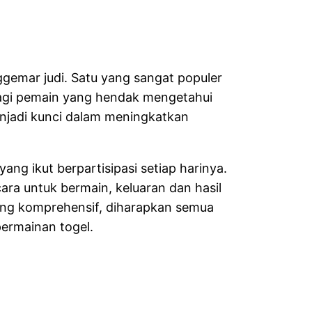
gemar judi. Satu yang sangat populer
Bagi pemain yang hendak mengetahui
njadi kunci dalam meningkatkan
g ikut berpartisipasi setiap harinya.
cara untuk bermain, keluaran dan hasil
yang komprehensif, diharapkan semua
ermainan togel.