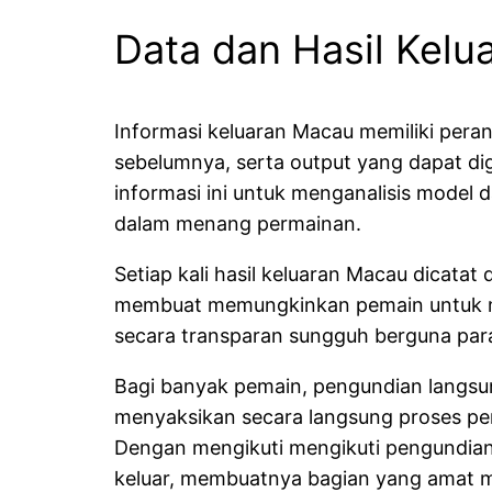
Data dan Hasil Kelu
Informasi keluaran Macau memiliki pera
sebelumnya, serta output yang dapat d
informasi ini untuk menganalisis model
dalam menang permainan.
Setiap kali hasil keluaran Macau dicata
membuat memungkinkan pemain untuk men
secara transparan sungguh berguna par
Bagi banyak pemain, pengundian langs
menyaksikan secara langsung proses pe
Dengan mengikuti mengikuti pengundia
keluar, membuatnya bagian yang amat 