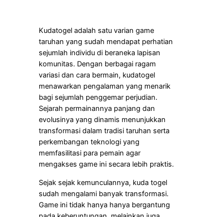
Kudatogel adalah satu varian game
taruhan yang sudah mendapat perhatian
sejumlah individu di beraneka lapisan
komunitas. Dengan berbagai ragam
variasi dan cara bermain, kudatogel
menawarkan pengalaman yang menarik
bagi sejumlah penggemar perjudian.
Sejarah permainannya panjang dan
evolusinya yang dinamis menunjukkan
transformasi dalam tradisi taruhan serta
perkembangan teknologi yang
memfasilitasi para pemain agar
mengakses game ini secara lebih praktis.
Sejak sejak kemunculannya, kuda togel
sudah mengalami banyak transformasi.
Game ini tidak hanya hanya bergantung
pada keberuntungan, melainkan juga