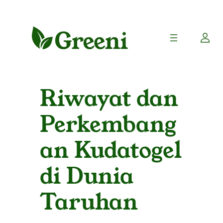
Riwayat dan
Perkembang
an Kudatogel
di Dunia
Taruhan