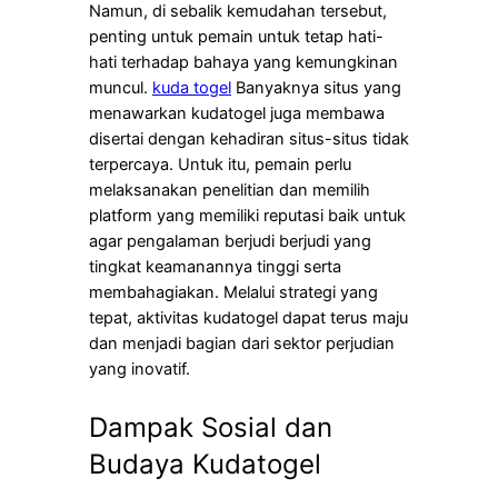
Namun, di sebalik kemudahan tersebut,
penting untuk pemain untuk tetap hati-
hati terhadap bahaya yang kemungkinan
muncul.
kuda togel
Banyaknya situs yang
menawarkan kudatogel juga membawa
disertai dengan kehadiran situs-situs tidak
terpercaya. Untuk itu, pemain perlu
melaksanakan penelitian dan memilih
platform yang memiliki reputasi baik untuk
agar pengalaman berjudi berjudi yang
tingkat keamanannya tinggi serta
membahagiakan. Melalui strategi yang
tepat, aktivitas kudatogel dapat terus maju
dan menjadi bagian dari sektor perjudian
yang inovatif.
Dampak Sosial dan
Budaya Kudatogel