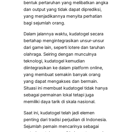
bentuk pertaruhan yang melibatkan angka
dan output yang tidak dapat diprediksi,
yang menjadikannya menyita perhatian
bagi sejumlah orang.
Dalam jalannya waktu, kudatogel secara
bertahap mengintegrasikan unsur-unsur
dari game lain, seperti lotere dan taruhan
olahraga. Seiring dengan munculnya
teknologi, kudatogel kemudian
diintegrasikan ke dalam platform online,
yang membuat semakin banyak orang
yang dapat mengakses dan bermain.
Situasi ini membuat kudatogel tidak hanya
sebagai permainan lokal tetapi juga
memiliki daya tarik di skala nasional.
Saat ini, kudatogel telah jadi elemen
penting dari tradisi perjudian di Indonesia.
Sejumlah pemain mencarinya sebagai