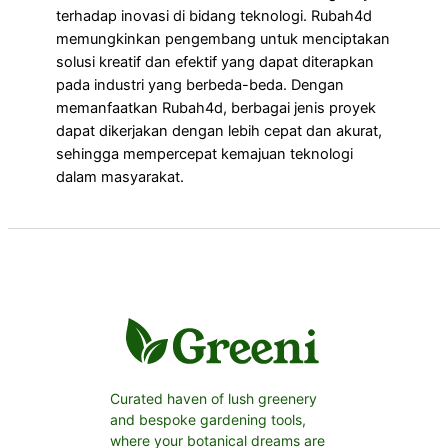
terhadap inovasi di bidang teknologi. Rubah4d
memungkinkan pengembang untuk menciptakan
solusi kreatif dan efektif yang dapat diterapkan
pada industri yang berbeda-beda. Dengan
memanfaatkan Rubah4d, berbagai jenis proyek
dapat dikerjakan dengan lebih cepat dan akurat,
sehingga mempercepat kemajuan teknologi
dalam masyarakat.
Curated haven of lush greenery
and bespoke gardening tools,
where your botanical dreams are