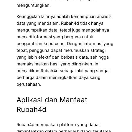
menguntungkan.
Keunggulan lainnya adalah kemampuan analisis
data yang mendalam. Rubah4d tidak hanya
mengumpulkan data, tetapi juga mengolahnya
menjadi informasi yang berguna untuk
pengambilan keputusan. Dengan informasi yang
tepat, pengguna dapat merumuskan strategi
yang lebih efektif dan berbasis data, sehingga
memaksimalkan hasil yang diinginkan. Ini
menjadikan Rubah4d sebagai alat yang sangat
berharga dalam meningkatkan daya saing
perusahaan.
Aplikasi dan Manfaat
Rubah4d
Rubah4d merupakan platform yang dapat
dimanfaatkan dalam berbagai bidang, terutama