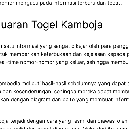
omor mengacu pada informasi terbaru dan tepat.
luaran Togel Kamboja
satu informasi yang sangat dikejar oleh para penggem
untuk memberikan keterbukaan dan kejelasan kepada
real-time nomor-nomor yang keluar, sehingga membu
 Cambodia meliputi hasil-hasil sebelumnya yang dapat
a dan kecenderungan, sehingga mereka dapat membua
ungkan dengan diagram dan paito yang membuat info
oja terjadi dengan cara yang resmi dan diawasi oleh
adalah valid dan dapat diandalkan. Maka dari itu, pe