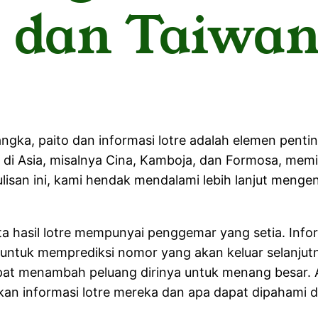
 dan Taiwa
ngka, paito dan informasi lotre adalah elemen penti
 di Asia, misalnya Cina, Kamboja, dan Formosa, memili
isan ini, kami hendak mendalami lebih lanjut mengena
a hasil lotre mempunyai penggemar yang setia. Infor
in untuk memprediksi nomor yang akan keluar selanju
apat menambah peluang dirinya untuk menang besar. A
an informasi lotre mereka dan apa dapat dipahami d