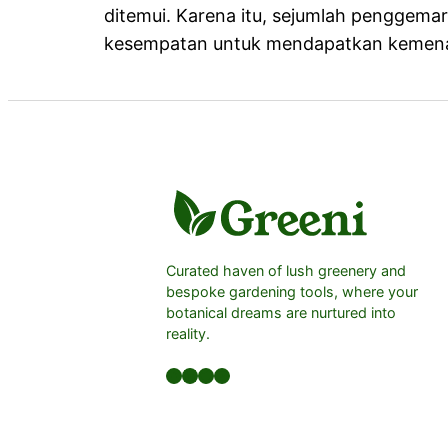
ditemui. Karena itu, sejumlah penggema
kesempatan untuk mendapatkan kemen
Curated haven of lush greenery and
bespoke gardening tools, where your
botanical dreams are nurtured into
reality.
Facebook
LinkedIn
Twitter
YouTube