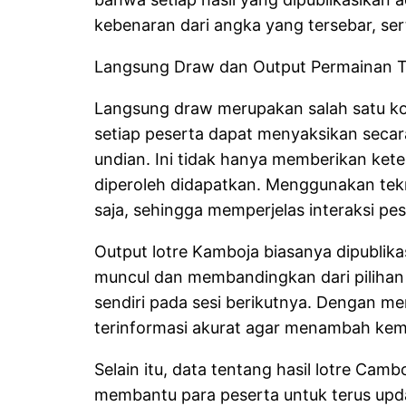
kebenaran dari angka yang tersebar, ser
Langsung Draw dan Output Permainan 
Langsung draw merupakan salah satu ko
setiap peserta dapat menyaksikan secar
undian. Ini tidak hanya memberikan ke
diperoleh didapatkan. Menggunakan tekn
saja, sehingga memperjelas interaksi pest
Output lotre Kamboja biasanya dipublika
muncul dan membandingkan dari pilihan 
sendiri pada sesi berikutnya. Dengan m
terinformasi akurat agar menambah kem
Selain itu, data tentang hasil lotre Cam
membantu para peserta untuk terus upd