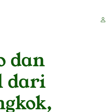
o dan
 dari
ngkok,