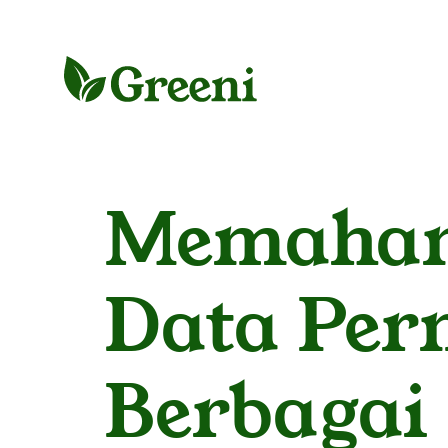
Memahami
Data Per
Berbagai