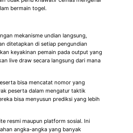
alam bermain togel.
engan mekanisme undian langsung,
n ditetapkan di setiap pengundian
tkan keyakinan pemain pada output yang
an live draw secara langsung dari mana
 peserta bisa mencatat nomor yang
yak peserta dalam mengatur taktik
reka bisa menyusun prediksi yang lebih
te resmi maupun platform sosial. Ini
ubahan angka-angka yang banyak