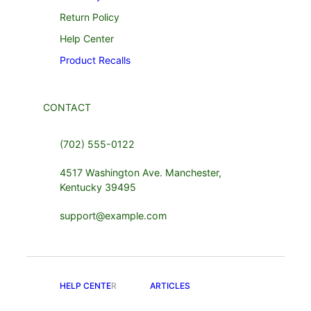
Return Policy
Help Center
Product Recalls
CONTACT
(702) 555-0122
4517 Washington Ave. Manchester,
Kentucky 39495
support@example.com
HELP CENTE
R
ARTICLES