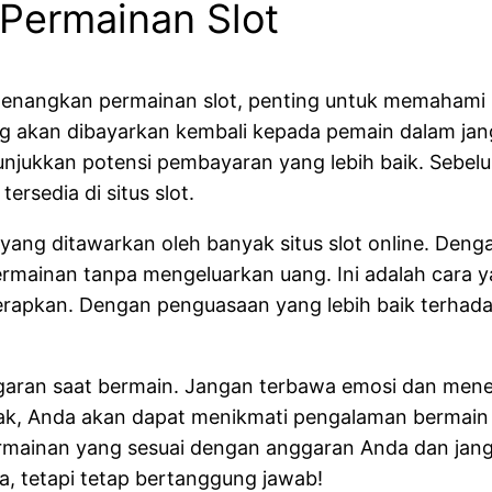
Permainan Slot
nangkan permainan slot, penting untuk memahami k
ng akan dibayarkan kembali kepada pemain dalam jang
unjukkan potensi pembayaran yang lebih baik. Sebel
rsedia di situs slot.
 yang ditawarkan oleh banyak situs slot online. Den
permainan tanpa mengeluarkan uang. Ini adalah cara
terapkan. Dengan penguasaan yang lebih baik terhad
garan saat bermain. Jangan terbawa emosi dan meneta
k, Anda akan dapat menikmati pengalaman bermain sl
ermainan yang sesuai dengan anggaran Anda dan jang
, tetapi tetap bertanggung jawab!