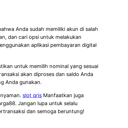
bahwa Anda sudah memiliki akun di salah
kan, dan cari opsi untuk melakukan
enggunakan aplikasi pembayaran digital
tikan untuk memilih nominal yang sesuai
transaksi akan diproses dan saldo Anda
ng Anda gunakan.
h nyaman.
slot qris
Manfaatkan juga
rga88. Jangan lupa untuk selalu
rtransaksi dan semoga beruntung!