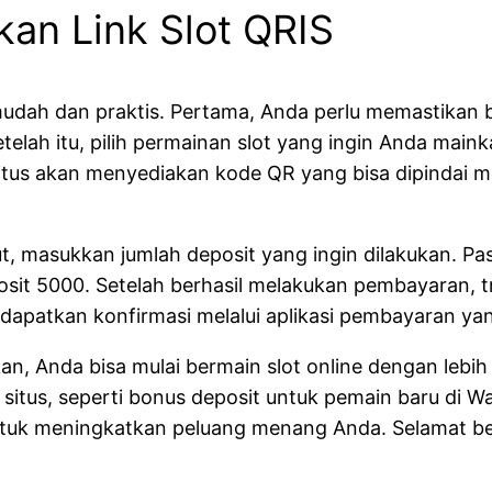
n Link Slot QRIS
udah dan praktis. Pertama, Anda perlu memastikan 
Setelah itu, pilih permainan slot yang ingin Anda main
tus akan menyediakan kode QR yang bisa dipindai m
, masukkan jumlah deposit yang ingin dilakukan. Pas
posit 5000. Setelah berhasil melakukan pembayaran, 
apatkan konfirmasi melalui aplikasi pembayaran ya
an, Anda bisa mulai bermain slot online dengan lebi
itus, seperti bonus deposit untuk pemain baru di Wa
tuk meningkatkan peluang menang Anda. Selamat be