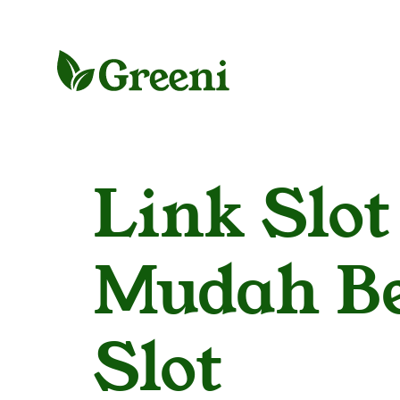
Link Slo
Mudah Be
Slot