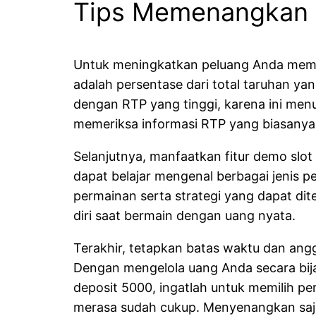
Tips Memenangkan 
Untuk meningkatkan peluang Anda meme
adalah persentase dari total taruhan ya
dengan RTP yang tinggi, karena ini men
memeriksa informasi RTP yang biasanya te
Selanjutnya, manfaatkan fitur demo slot
dapat belajar mengenal berbagai jenis 
permainan serta strategi yang dapat di
diri saat bermain dengan uang nyata.
Terakhir, tetapkan batas waktu dan ang
Dengan mengelola uang Anda secara bija
deposit 5000, ingatlah untuk memilih p
merasa sudah cukup. Menyenangkan saja