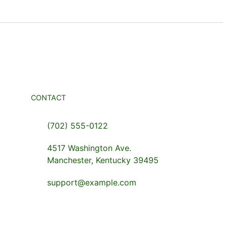
CONTACT
(702) 555-0122
4517 Washington Ave.
Manchester, Kentucky 39495
support@example.com