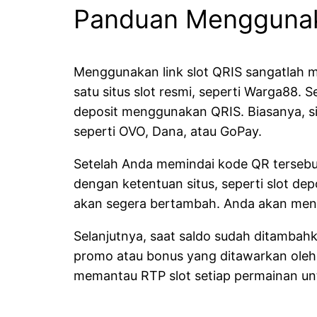
Panduan Menggunaka
Menggunakan link slot QRIS sangatlah m
satu situs slot resmi, seperti Warga88. 
deposit menggunakan QRIS. Biasanya, si
seperti OVO, Dana, atau GoPay.
Setelah Anda memindai kode QR tersebut
dengan ketentuan situs, seperti slot de
akan segera bertambah. Anda akan mend
Selanjutnya, saat saldo sudah ditambahk
promo atau bonus yang ditawarkan oleh s
memantau RTP slot setiap permainan un