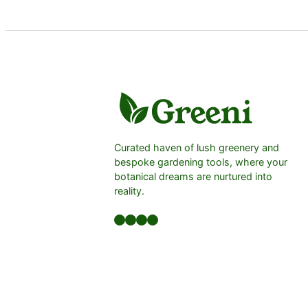
Curated haven of lush greenery and
bespoke gardening tools, where your
botanical dreams are nurtured into
reality.
Facebook
LinkedIn
Twitter
YouTube