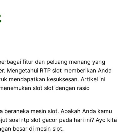
e
 berbagai fitur dan peluang menang yang
ayer. Mengetahui RTP slot memberikan Anda
k mendapatkan kesuksesan. Artikel ini
enemukan slot slot dengan rasio
da beraneka mesin slot. Apakah Anda kamu
t soal rtp slot gacor pada hari ini? Ayo kita
an besar di mesin slot.