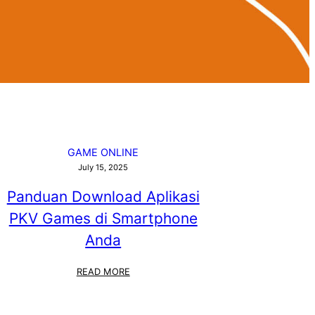
GAME ONLINE
July 15, 2025
Panduan Download Aplikasi
PKV Games di Smartphone
Anda
:
READ MORE
PANDUAN
DOWNLOAD
APLIKASI