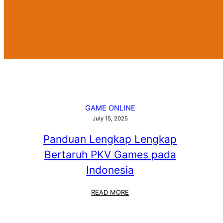
GAME ONLINE
July 15, 2025
Panduan Lengkap Lengkap
Bertaruh PKV Games pada
Indonesia
:
READ MORE
PANDUAN
LENGKAP
LENGKAP