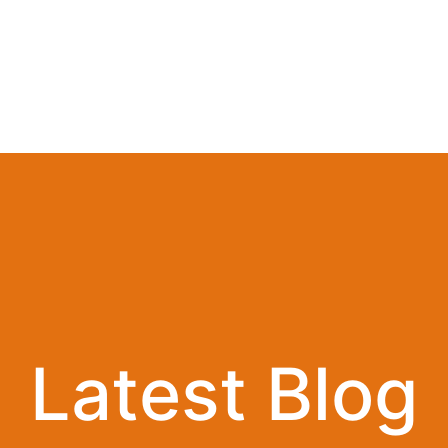
Latest Blog