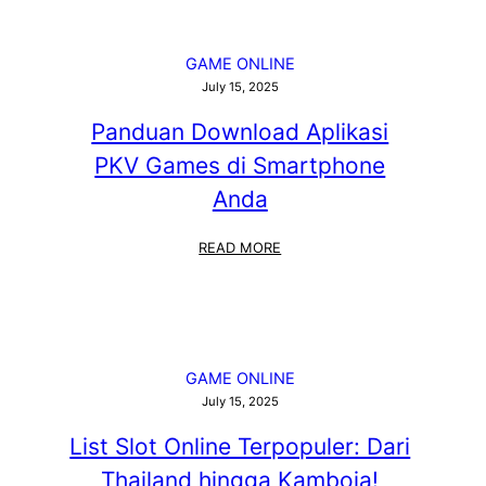
BERTARUH
PKV
GAMES
GAME ONLINE
PADA
July 15, 2025
INDONESIA
Panduan Download Aplikasi
PKV Games di Smartphone
Anda
:
READ MORE
PANDUAN
DOWNLOAD
APLIKASI
PKV
GAMES
DI
GAME ONLINE
SMARTPHONE
July 15, 2025
ANDA
List Slot Online Terpopuler: Dari
Thailand hingga Kamboja!