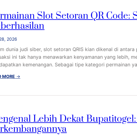
J
a
D
i
G
rmainan Slot Setoran QR Code: 
e
t
a
p
u
m
berhasilan
o
S
e
s
u
T
 28, 2026
i
k
o
t
s
m dunia judi siber, slot setoran QRIS kian dikenal di antar
g
o
e
e
saksi ini tak hanya menawarkan kenyamanan yang lebih, m
Q
s
l
apatkan kemenangan. Sebagai tipe kategori permainan yan
R
d
V
C
i
:
D MORE
→
i
o
L
P
r
d
a
e
t
e
g
r
u
:
a
m
a
C
T
a
l
a
o
ngenal Lebih Dekat Bupatitogel:
i
r
g
n
rkembangannya
a
e
a
M
l
n