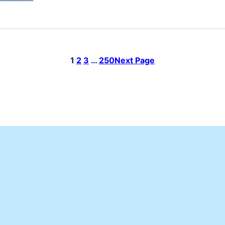
r
T
e
a
r
k
t
i
a
e
k
t
g
A
B
1
2
3
…
250
Next Page
i
m
u
M
p
p
e
u
a
n
h
t
d
M
i
a
e
t
p
n
o
a
a
g
t
n
e
k
g
l
a
d
:
n
i
S
K
S
e
e
l
j
b
o
a