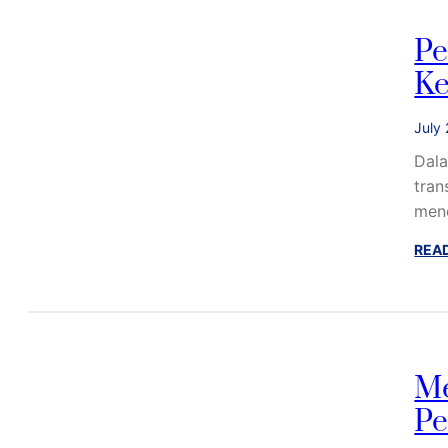
Pe
Ke
July
Dala
tran
mend
REA
Me
Pe