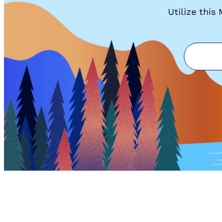
Utilize this