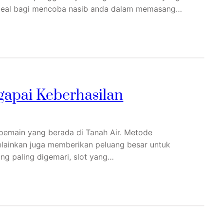
ng ideal bagi mencoba nasib anda dalam memasang…
gapai Keberhasilan
a pemain yang berada di Tanah Air. Metode
elainkan juga memberikan peluang besar untuk
g paling digemari, slot yang…