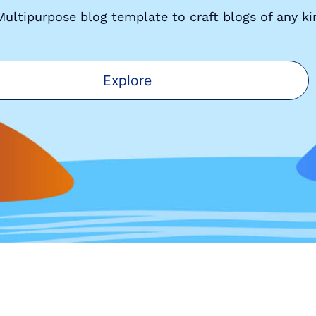
 Multipurpose blog template to craft blogs of any ki
Explore