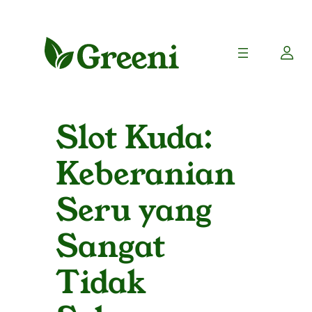
Slot Kuda:
Keberanian
Seru yang
Sangat
Tidak