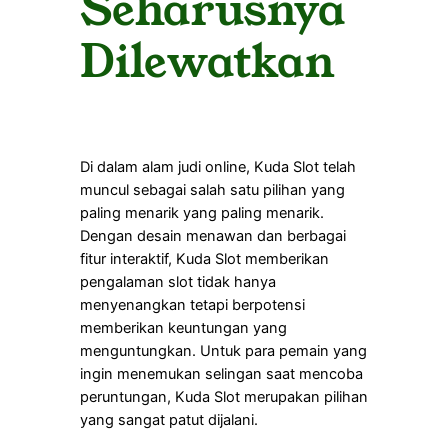
Seharusnya
Dilewatkan
Di dalam alam judi online, Kuda Slot telah
muncul sebagai salah satu pilihan yang
paling menarik yang paling menarik.
Dengan desain menawan dan berbagai
fitur interaktif, Kuda Slot memberikan
pengalaman slot tidak hanya
menyenangkan tetapi berpotensi
memberikan keuntungan yang
menguntungkan. Untuk para pemain yang
ingin menemukan selingan saat mencoba
peruntungan, Kuda Slot merupakan pilihan
yang sangat patut dijalani.