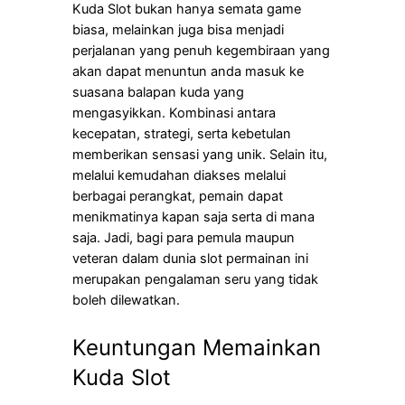
Kuda Slot bukan hanya semata game
biasa, melainkan juga bisa menjadi
perjalanan yang penuh kegembiraan yang
akan dapat menuntun anda masuk ke
suasana balapan kuda yang
mengasyikkan. Kombinasi antara
kecepatan, strategi, serta kebetulan
memberikan sensasi yang unik. Selain itu,
melalui kemudahan diakses melalui
berbagai perangkat, pemain dapat
menikmatinya kapan saja serta di mana
saja. Jadi, bagi para pemula maupun
veteran dalam dunia slot permainan ini
merupakan pengalaman seru yang tidak
boleh dilewatkan.
Keuntungan Memainkan
Kuda Slot