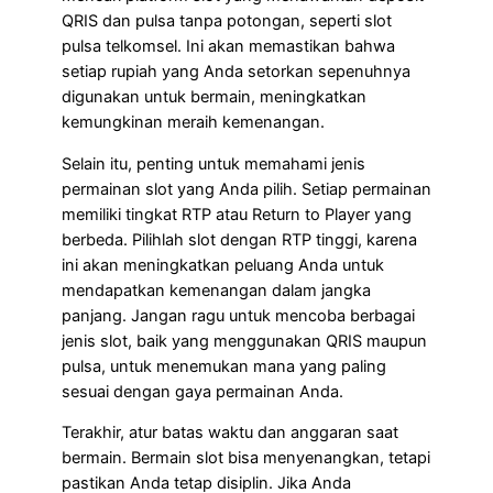
QRIS dan pulsa tanpa potongan, seperti slot
pulsa telkomsel. Ini akan memastikan bahwa
setiap rupiah yang Anda setorkan sepenuhnya
digunakan untuk bermain, meningkatkan
kemungkinan meraih kemenangan.
Selain itu, penting untuk memahami jenis
permainan slot yang Anda pilih. Setiap permainan
memiliki tingkat RTP atau Return to Player yang
berbeda. Pilihlah slot dengan RTP tinggi, karena
ini akan meningkatkan peluang Anda untuk
mendapatkan kemenangan dalam jangka
panjang. Jangan ragu untuk mencoba berbagai
jenis slot, baik yang menggunakan QRIS maupun
pulsa, untuk menemukan mana yang paling
sesuai dengan gaya permainan Anda.
Terakhir, atur batas waktu dan anggaran saat
bermain. Bermain slot bisa menyenangkan, tetapi
pastikan Anda tetap disiplin. Jika Anda