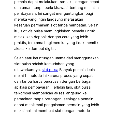
pemain dapat melakukan transaksi dengan cepat
dan aman, tanpa perlu khawatir tentang masalah
pembayaran. Ini sangat menguntungkan bagi
mereka yang ingin langsung merasakan
keseruan permainan slot tanpa hambatan. Selain
itu, slot via pulsa memungkinkan pemain untuk
melakukan deposit dengan cara yang lebih
praktis, terutama bagi mereka yang tidak memiliki
akses ke dompet digital.
Salah satu keuntungan utama dari menggunakan
slot pulsa adalah kemudahan yang
ditawarkannya.
slot pulsa
Banyak pemain lebih
memilih metode ini karena proses yang cepat
dan tanpa harus berurusan dengan berbagai
aplikasi pembayaran. Terlebih lagi, slot pulsa
telkomsel memberikan akses langsung ke
permainan tanpa potongan, sehingga pemain
dapat menikmati pengalaman bermain yang lebih
maksimal. Ini membuat slot dengan metode