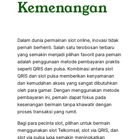
Kemenangan
Dalam dunia permainan slot online, inovasi tidak
pernah berhenti. Salah satu terobosan terbaru
yang semakin menjadi pilihan favorit para pemain
adalah penggunaan metode pembayaran praktis
seperti QRIS dan pulsa. Kombinasi antara slot
QRIS dan slot pulsa memberikan kenyamanan
dan kemudahan akses yang sangat dibutuhkan
oleh para gamer. Dengan menggunakan metode
pembayaran ini, pemain dapat fokus pada
kesenangan bermain tanpa khawatir dengan
proses transaksi yang rumit.
Bagi para pecinta slot, pilihan untuk bermain
menggunakan slot Telkomsel, slot via QRIS, dan
slot via pulsa juga semakin meningkatkan