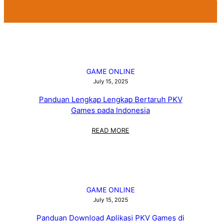
GAME ONLINE
July 15, 2025
Panduan Lengkap Lengkap Bertaruh PKV
Games pada Indonesia
:
READ MORE
PANDUAN
LENGKAP
LENGKAP
BERTARUH
PKV
GAMES
GAME ONLINE
PADA
July 15, 2025
INDONESIA
Panduan Download Aplikasi PKV Games di