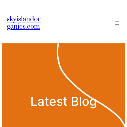
Skip
to
skyislandor
content
ganics.com
Latest Blog