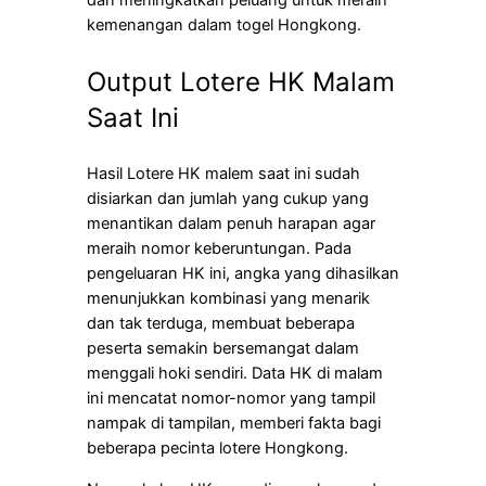
dan meningkatkan peluang untuk meraih
kemenangan dalam togel Hongkong.
Output Lotere HK Malam
Saat Ini
Hasil Lotere HK malem saat ini sudah
disiarkan dan jumlah yang cukup yang
menantikan dalam penuh harapan agar
meraih nomor keberuntungan. Pada
pengeluaran HK ini, angka yang dihasilkan
menunjukkan kombinasi yang menarik
dan tak terduga, membuat beberapa
peserta semakin bersemangat dalam
menggali hoki sendiri. Data HK di malam
ini mencatat nomor-nomor yang tampil
nampak di tampilan, memberi fakta bagi
beberapa pecinta lotere Hongkong.