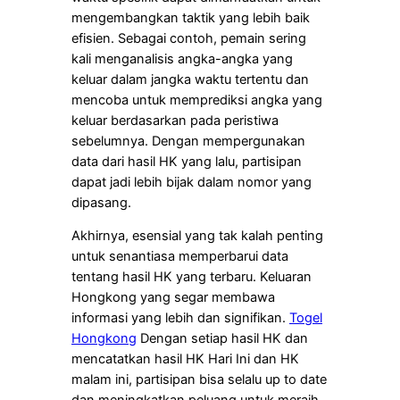
mengembangkan taktik yang lebih baik
efisien. Sebagai contoh, pemain sering
kali menganalisis angka-angka yang
keluar dalam jangka waktu tertentu dan
mencoba untuk memprediksi angka yang
keluar berdasarkan pada peristiwa
sebelumnya. Dengan mempergunakan
data dari hasil HK yang lalu, partisipan
dapat jadi lebih bijak dalam nomor yang
dipasang.
Akhirnya, esensial yang tak kalah penting
untuk senantiasa memperbarui data
tentang hasil HK yang terbaru. Keluaran
Hongkong yang segar membawa
informasi yang lebih dan signifikan.
Togel
Hongkong
Dengan setiap hasil HK dan
mencatatkan hasil HK Hari Ini dan HK
malam ini, partisipan bisa selalu up to date