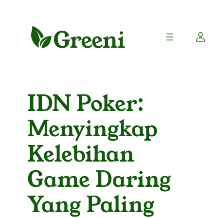
IDN Poker:
Menyingkap
Kelebihan
Game Daring
Yang Paling