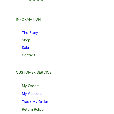
INFORMATION
The Story
Shop
Sale
Contact
CUSTOMER SERVICE
My Orders
My Account
Track My Order
Return Policy