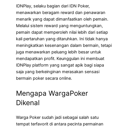
IDNPlay, selaku bagian dari IDN Poker,
menawarkan beragam reward dan penawaran
menarik yang dapat dimanfaatkan oleh pemain.
Melalui sistem reward yang menguntungkan,
pemain dapat memperoleh nilai lebih dari setiap
kali pertaruhan yang ditaruhkan. Ini tidak hanya
meningkatkan kesenangan dalam bermain, tetapi
juga menawarkan peluang lebih besar untuk
mendapatkan profit. Keunggulan ini membuat
IDNPlay platform yang sangat apik bagi siapa
saja yang berkeinginan merasakan sensasi
bermain poker secara online.
Mengapa WargaPoker
Dikenal
Warga Poker sudah jadi sebagai salah satu
tempat terfavorit di antara pecinta permainan