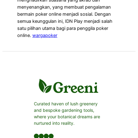
menghadirkan suasana yang akrab dan
menyenangkan, yang membuat pengalaman
bermain poker online menjadi sosial. Dengan
semua keunggulan ini, IDN Play menjadi salah
satu pilihan utama bagi para penggila poker
online.
wargapoker
Curated haven of lush greenery
and bespoke gardening tools,
where your botanical dreams are
nurtured into reality.
Facebook
LinkedIn
Twitter
YouTube