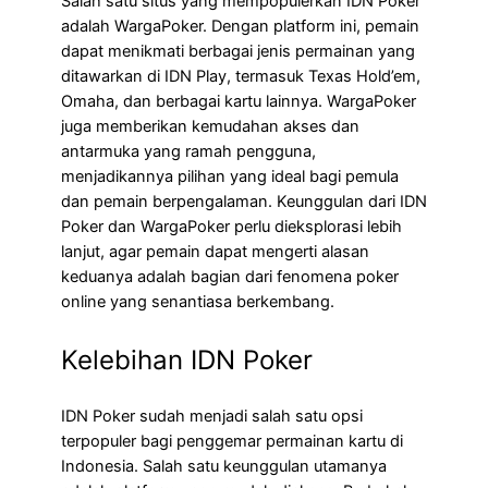
Salah satu situs yang mempopulerkan IDN Poker
adalah WargaPoker. Dengan platform ini, pemain
dapat menikmati berbagai jenis permainan yang
ditawarkan di IDN Play, termasuk Texas Hold’em,
Omaha, dan berbagai kartu lainnya. WargaPoker
juga memberikan kemudahan akses dan
antarmuka yang ramah pengguna,
menjadikannya pilihan yang ideal bagi pemula
dan pemain berpengalaman. Keunggulan dari IDN
Poker dan WargaPoker perlu dieksplorasi lebih
lanjut, agar pemain dapat mengerti alasan
keduanya adalah bagian dari fenomena poker
online yang senantiasa berkembang.
Kelebihan IDN Poker
IDN Poker sudah menjadi salah satu opsi
terpopuler bagi penggemar permainan kartu di
Indonesia. Salah satu keunggulan utamanya