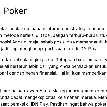
N Poker
Poker adalah memahami aturan dan strategi fundamen
n metode beraksi di tabel. Jangan terburu-buru unt
 posisi Anda di meja, sebab posisi bisa memengaruhi
di siap menghadapi partisipan lain di IDN Play.
ngat krusial dalam gim poker. Tetapkan batasan dana
sekali bertaruh lebih dari yang Anda persiapkan untuk
bani dengan beban finansial. Hal ini juga memberika
i permainan lawan Anda. Masing-masing pemain memi
, Anda dapat mengeksploitasi kelemahan mereka. Me
saat beraksi di IDN Play. Pastikan ingat bahwa pok