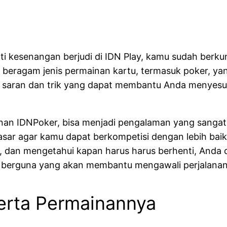
i kesenangan berjudi di IDN Play, kamu sudah berkun
n beragam jenis permainan kartu, termasuk poker, y
apa saran dan trik yang dapat membantu Anda menyes
inan IDNPoker, bisa menjadi pengalaman yang sangat 
asar agar kamu dapat berkompetisi dengan lebih bai
, dan mengetahui kapan harus harus berhenti, Anda
ran berguna yang akan membantu mengawali perjalana
erta Permainannya