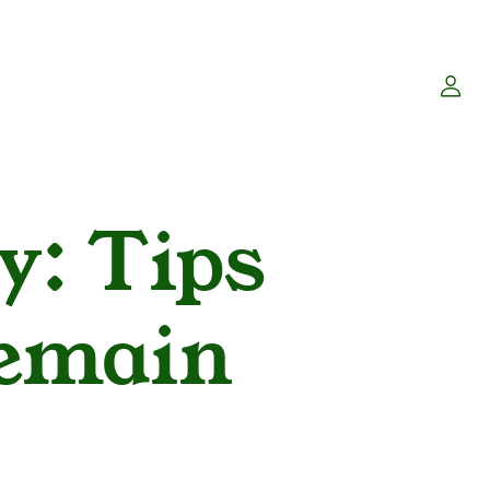
y: Tips
Pemain