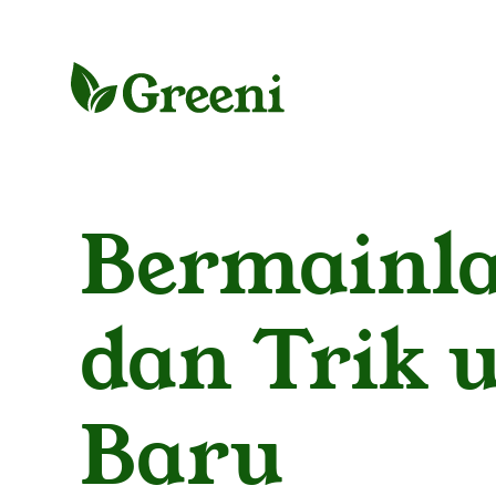
Bermainla
dan Trik 
Baru