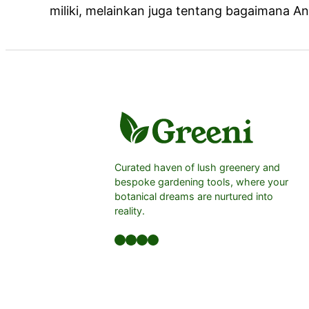
miliki, melainkan juga tentang bagaimana 
Curated haven of lush greenery and
bespoke gardening tools, where your
botanical dreams are nurtured into
reality.
Facebook
LinkedIn
Twitter
YouTube