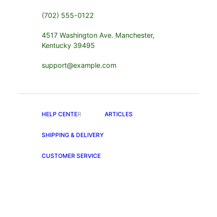
(702) 555-0122
4517 Washington Ave. Manchester,
Kentucky 39495
support@example.com
HELP CENTE
R
ARTICLES
SHIPPING & DELIVERY
CUSTOMER SERVICE