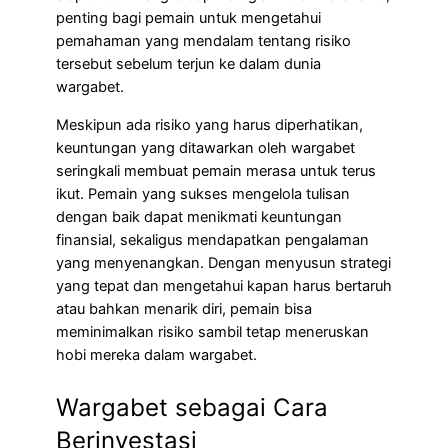
penting bagi pemain untuk mengetahui
pemahaman yang mendalam tentang risiko
tersebut sebelum terjun ke dalam dunia
wargabet.
Meskipun ada risiko yang harus diperhatikan,
keuntungan yang ditawarkan oleh wargabet
seringkali membuat pemain merasa untuk terus
ikut. Pemain yang sukses mengelola tulisan
dengan baik dapat menikmati keuntungan
finansial, sekaligus mendapatkan pengalaman
yang menyenangkan. Dengan menyusun strategi
yang tepat dan mengetahui kapan harus bertaruh
atau bahkan menarik diri, pemain bisa
meminimalkan risiko sambil tetap meneruskan
hobi mereka dalam wargabet.
Wargabet sebagai Cara
Berinvestasi