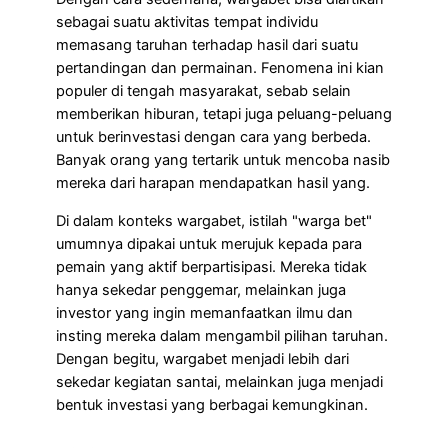
sebagai suatu aktivitas tempat individu
memasang taruhan terhadap hasil dari suatu
pertandingan dan permainan. Fenomena ini kian
populer di tengah masyarakat, sebab selain
memberikan hiburan, tetapi juga peluang-peluang
untuk berinvestasi dengan cara yang berbeda.
Banyak orang yang tertarik untuk mencoba nasib
mereka dari harapan mendapatkan hasil yang.
Di dalam konteks wargabet, istilah "warga bet"
umumnya dipakai untuk merujuk kepada para
pemain yang aktif berpartisipasi. Mereka tidak
hanya sekedar penggemar, melainkan juga
investor yang ingin memanfaatkan ilmu dan
insting mereka dalam mengambil pilihan taruhan.
Dengan begitu, wargabet menjadi lebih dari
sekedar kegiatan santai, melainkan juga menjadi
bentuk investasi yang berbagai kemungkinan.