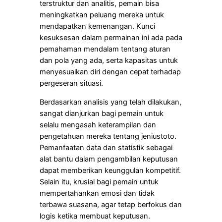
terstruktur dan analitis, pemain bisa
meningkatkan peluang mereka untuk
mendapatkan kemenangan. Kunci
kesuksesan dalam permainan ini ada pada
pemahaman mendalam tentang aturan
dan pola yang ada, serta kapasitas untuk
menyesuaikan diri dengan cepat terhadap
pergeseran situasi.
Berdasarkan analisis yang telah dilakukan,
sangat dianjurkan bagi pemain untuk
selalu mengasah keterampilan dan
pengetahuan mereka tentang jeniustoto.
Pemanfaatan data dan statistik sebagai
alat bantu dalam pengambilan keputusan
dapat memberikan keunggulan kompetitif.
Selain itu, krusial bagi pemain untuk
mempertahankan emosi dan tidak
terbawa suasana, agar tetap berfokus dan
logis ketika membuat keputusan.