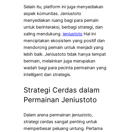
Selain itu, platform ini juga menyediakan
aspek komunitas. Jeniustoto
menyediakan ruang bagi para pemain
untuk berinteraksi, berbagi strategi, dan
saling mendukung.
jeniustoto
Hal ini
menciptakan ekosistem yang positif dan
mendorong pemain untuk menjadi yang
lebih baik. Jeniustoto tidak hanya tempat
bermain, melainkan juga merupakan
wadah bagi para pecinta permainan yang
intelligent dan strategis.
Strategi Cerdas dalam
Permainan Jeniustoto
Dalam arena permainan jeniustoto,
strategi cerdas sangat penting untuk
memperbesar peluang untung. Pertama