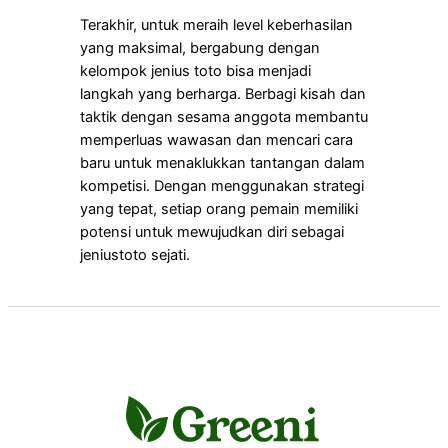
Terakhir, untuk meraih level keberhasilan
yang maksimal, bergabung dengan
kelompok jenius toto bisa menjadi
langkah yang berharga. Berbagi kisah dan
taktik dengan sesama anggota membantu
memperluas wawasan dan mencari cara
baru untuk menaklukkan tantangan dalam
kompetisi. Dengan menggunakan strategi
yang tepat, setiap orang pemain memiliki
potensi untuk mewujudkan diri sebagai
jeniustoto sejati.