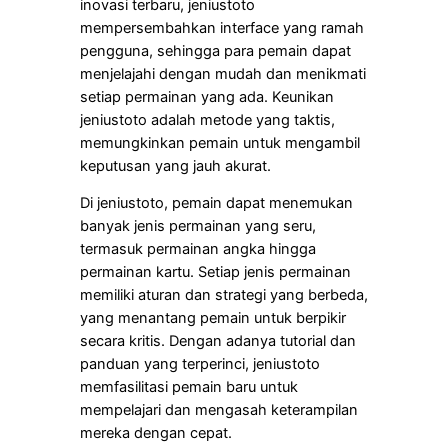
inovasi terbaru, jeniustoto
mempersembahkan interface yang ramah
pengguna, sehingga para pemain dapat
menjelajahi dengan mudah dan menikmati
setiap permainan yang ada. Keunikan
jeniustoto adalah metode yang taktis,
memungkinkan pemain untuk mengambil
keputusan yang jauh akurat.
Di jeniustoto, pemain dapat menemukan
banyak jenis permainan yang seru,
termasuk permainan angka hingga
permainan kartu. Setiap jenis permainan
memiliki aturan dan strategi yang berbeda,
yang menantang pemain untuk berpikir
secara kritis. Dengan adanya tutorial dan
panduan yang terperinci, jeniustoto
memfasilitasi pemain baru untuk
mempelajari dan mengasah keterampilan
mereka dengan cepat.