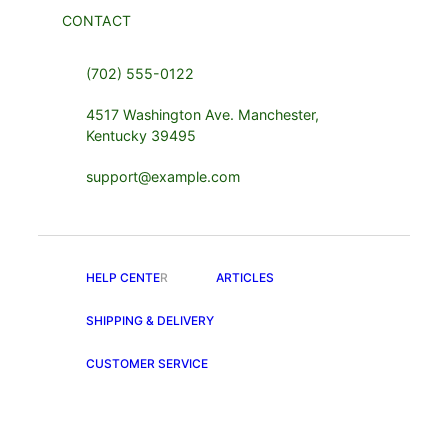
CONTACT
(702) 555-0122
4517 Washington Ave. Manchester,
Kentucky 39495
support@example.com
HELP CENTE
R
ARTICLES
SHIPPING & DELIVERY
CUSTOMER SERVICE