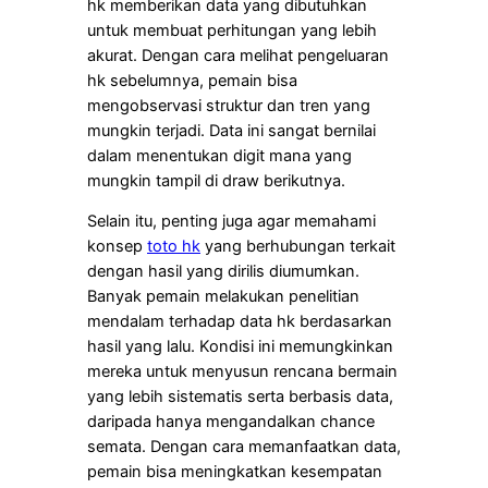
hk memberikan data yang dibutuhkan
untuk membuat perhitungan yang lebih
akurat. Dengan cara melihat pengeluaran
hk sebelumnya, pemain bisa
mengobservasi struktur dan tren yang
mungkin terjadi. Data ini sangat bernilai
dalam menentukan digit mana yang
mungkin tampil di draw berikutnya.
Selain itu, penting juga agar memahami
konsep
toto hk
yang berhubungan terkait
dengan hasil yang dirilis diumumkan.
Banyak pemain melakukan penelitian
mendalam terhadap data hk berdasarkan
hasil yang lalu. Kondisi ini memungkinkan
mereka untuk menyusun rencana bermain
yang lebih sistematis serta berbasis data,
daripada hanya mengandalkan chance
semata. Dengan cara memanfaatkan data,
pemain bisa meningkatkan kesempatan