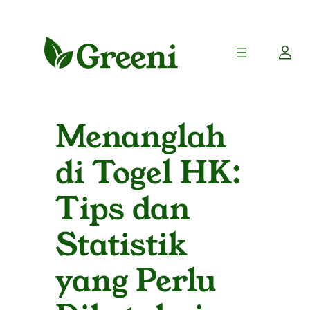
Menanglah
di Togel HK:
Tips dan
Statistik
yang Perlu