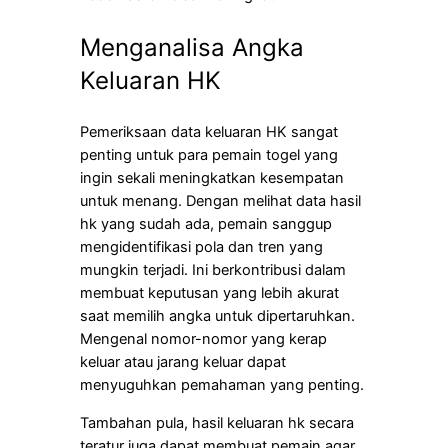
Menganalisa Angka
Keluaran HK
Pemeriksaan data keluaran HK sangat
penting untuk para pemain togel yang
ingin sekali meningkatkan kesempatan
untuk menang. Dengan melihat data hasil
hk yang sudah ada, pemain sanggup
mengidentifikasi pola dan tren yang
mungkin terjadi. Ini berkontribusi dalam
membuat keputusan yang lebih akurat
saat memilih angka untuk dipertaruhkan.
Mengenal nomor-nomor yang kerap
keluar atau jarang keluar dapat
menyuguhkan pemahaman yang penting.
Tambahan pula, hasil keluaran hk secara
teratur juga dapat membuat pemain agar