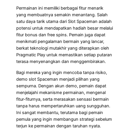
Permainan ini memiliki berbagai fitur menarik
yang membuatnya semakin menantang. Salah
satu daya tarik utama dari Slot Spaceman adalah
potensi untuk mendapatkan hadiah besar melalui
fitur bonus dan free spins. Pemain juga dapat
menikmati pengalaman bermain yang lancar,
berkat teknologi mutakhir yang diterapkan oleh
Pragmatic Play untuk memastikan setiap putaran
terasa menyenangkan dan menggembirakan.
Bagi mereka yang ingin mencoba tanpa risiko,
demo slot Spaceman menjadi pilihan yang
sempurna. Dengan akun demo, pemain dapat
menjelajahi mekanisme permainan, mengenal
fitur-fiturnya, serta merasakan sensasi bermain
tanpa harus mempertaruhkan uang sungguhan.
Ini sangat membantu, terutama bagi pemain
pemula yang ingin membangun strategi sebelum
terjun ke permainan dengan taruhan nyata.