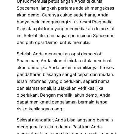
Untuk memulai petualangan Anda di dunia
Spaceman, langkah pertama adalah mengakses
akun demo. Caranya cukup sederhana, Anda
hanya perlu mengunjungi situs resmi Pragmatic
Play atau platform yang menyediakan demo slot
ini. Setelah itu, cari bagian permainan Spaceman
dan pilih opsi ‘Demo’ untuk memulai.
Setelah Anda menemukan opsi demo slot
Spaceman, Anda akan diminta untuk membuat
akun demo jika Anda belum memilikinya. Proses
pendaftaran biasanya sangat cepat dan mudah.
Isilah informasi yang diperlukan, seperti nama
dan alamat email, lalu lakukan verifikasi jika
diperlukan. Dengan memiliki akun demo, Anda
dapat menikmati pengalaman bermain tanpa
risiko kehilangan uang.
Selesai mendaftar, Anda bisa langsung bermain
menggunakan akun demo. Pastikan Anda
memanfaatkan semua fitur yang tersedia, seperti