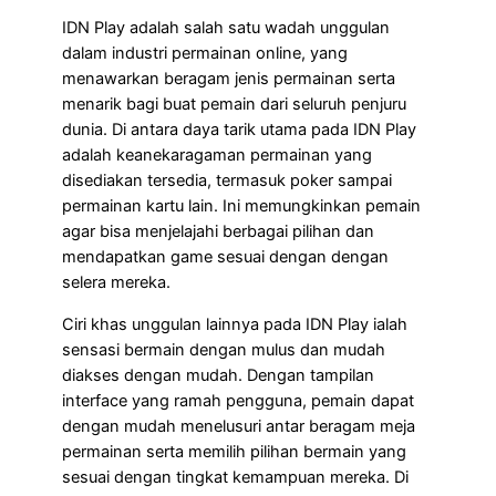
IDN Play adalah salah satu wadah unggulan
dalam industri permainan online, yang
menawarkan beragam jenis permainan serta
menarik bagi buat pemain dari seluruh penjuru
dunia. Di antara daya tarik utama pada IDN Play
adalah keanekaragaman permainan yang
disediakan tersedia, termasuk poker sampai
permainan kartu lain. Ini memungkinkan pemain
agar bisa menjelajahi berbagai pilihan dan
mendapatkan game sesuai dengan dengan
selera mereka.
Ciri khas unggulan lainnya pada IDN Play ialah
sensasi bermain dengan mulus dan mudah
diakses dengan mudah. Dengan tampilan
interface yang ramah pengguna, pemain dapat
dengan mudah menelusuri antar beragam meja
permainan serta memilih pilihan bermain yang
sesuai dengan tingkat kemampuan mereka. Di