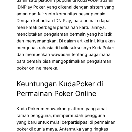
Salah satu platform populer di KudaPoker adalah
IDNPlay Poker, yang dikenal dengan sistem yang
aman dan fair serta komunitas besar pemain.
Dengan kehadiran IDN Play, para pemain dapat
menikmati berbagai permainan kartu lainnya,
menciptakan pengalaman bermain yang holistik
dan menyenangkan. Di dalam artikel ini, kita akan
mengupas rahasia di balik suksesnya KudaPoker
dan memberikan wawasan tentang bagaimana
para pemain bisa mengoptimalkan pengalaman
poker online mereka.
Keuntungan KudaPoker di
Permainan Poker Online
Kuda Poker menawarkan platform yang amat
ramah pengguna, mempermudah pengguna
yang baru untuk mulai berpartisipasi di permainan
poker di dunia maya. Antarmuka yang ringkas