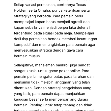
Setiap variasi permainan, contohnya Texas
Hold’em serta Omaha, punya ketentuan serta
strategi yang berbeda. Para pemain perlu
mempelajari kapan harus menjadi agresif dan
kapan sebaiknya menjadi berperilaku defensif
tergantung pada situasi pada meja. Mempelajari
detil tiap permainan hendak memberi keuntungan
kompetitif dan memungkinkan para pemain agar
menyesuaikan strategi dengan gaya cara
bermain musuh.
Selanjutnya, manajemen bankroll juga sangat
sangat krusial untuk game poker online. Para
pemain perlu mengatur batas pada taruhan dan
menjamin tidak melebihi anggaran yang telah
ditentukan. Dengan strategi pengelolaan uang
yang baik, para pemain dapat menjauhkan
kerugian besar serta memperpanjang durasi
bermain. Penting untuk tetap tenang dan tidak
terbawa emosi ketika kalah, supaya tetap dapat