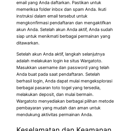
email yang Anda daftarkan. Pastikan untuk
memeriksa folder inbox dan spam Anda. Ikuti
instruksi dalam email tersebut untuk
mengkonfirmasi pendaftaran dan mengaktifkan
akun Anda. Setelah akun Anda aktif, Anda sudah
siap untuk menikmati berbagai permainan yang
ditawarkan.
Setelah akun Anda aktif, langkah selanjutnya
adalah melakukan login ke situs Wargatoto.
Masukkan username dan password yang telah
Anda buat pada saat pendaftaran. Setelah
berhasil login, Anda dapat mulai mengeksplorasi
berbagai pasaran toto togel yang tersedia,
melakukan deposit, dan mulai bermain.
Wargatoto menyediakan berbagai pilihan metode
pembayaran yang mudah dan aman untuk
mendukung aktivitas permainan Anda.
Keselamatan dan Keamanan