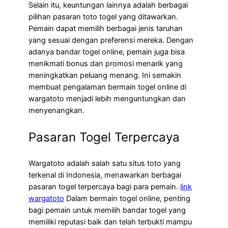
Selain itu, keuntungan lainnya adalah berbagai
pilihan pasaran toto togel yang ditawarkan.
Pemain dapat memilih berbagai jenis taruhan
yang sesuai dengan preferensi mereka. Dengan
adanya bandar togel online, pemain juga bisa
menikmati bonus dan promosi menarik yang
meningkatkan peluang menang. Ini semakin
membuat pengalaman bermain togel online di
wargatoto menjadi lebih menguntungkan dan
menyenangkan.
Pasaran Togel Terpercaya
Wargatoto adalah salah satu situs toto yang
terkenal di Indonesia, menawarkan berbagai
pasaran togel terpercaya bagi para pemain.
link
wargatoto
Dalam bermain togel online, penting
bagi pemain untuk memilih bandar togel yang
memiliki reputasi baik dan telah terbukti mampu