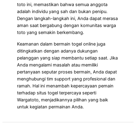
toto ini, memastikan bahwa semua anggota
adalah individu yang sah dan bukan penipu.
Dengan langkah-langkah ini, Anda dapat merasa
aman saat bergabung dengan komunitas warga
toto yang semakin berkembang.
Keamanan dalam bermain togel online juga
ditingkatkan dengan adanya dukungan
pelanggan yang siap membantu setiap saat. Jika
Anda mengalami masalah atau memiliki
pertanyaan seputar proses bermain, Anda dapat
menghubungi tim support yang profesional dan
ramah. Hal ini menambah kepercayaan pemain
terhadap situs togel terpercaya seperti
Wargatoto, menjadikannya pilihan yang baik
untuk kegiatan permainan Anda.