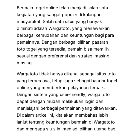
Bermain togel online telah menjadi salah satu
kegiatan yang sangat populer di kalangan
masyarakat. Salah satu situs yang banyak
diminati adalah Wargatoto, yang menawarkan
berbagai kemudahan dan keuntungan bagi para
pemainnya. Dengan berbagai pilihan pasaran
toto togel yang tersedia, pemain bisa memilih
sesuai dengan preferensi dan strategi masing-
masing.
Wargatoto tidak hanya dikenal sebagai situs toto
yang terpercaya, tetapi juga sebagai bandar togel
online yang memberikan pelayanan terbaik.
Dengan sistem yang user-friendly, warga toto
dapat dengan mudah melakukan login dan
menjelajahi berbagai permainan yang ditawarkan.
Di dalam artikel ini, kita akan membahas lebih
lanjut tentang keuntungan bermain di Wargatoto
dan mengapa situs ini menjadi pilihan utama bagi