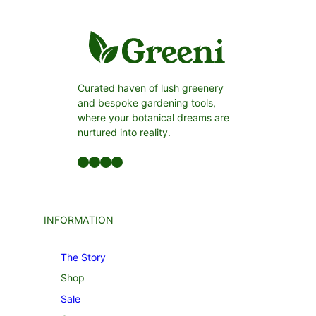
Curated haven of lush greenery
and bespoke gardening tools,
where your botanical dreams are
nurtured into reality.
Facebook
LinkedIn
Twitter
YouTube
INFORMATION
The Story
Shop
Sale