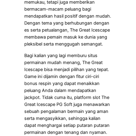
memukau, tetapi juga memberikan
bermacam-macam peluang bagi
mendapatkan hasil positif dengan mudah.
Dengan tema yang berhubungan dengan
es serta petualangan, The Great Icescape
membawa pemain masuk ke dunia yang
pleksibel serta menggugah semangat.
Bagi kalian yang lagi memburu situs
permainan mudah menang, The Great
Icescape bisa menjadi pilihan yang tepat.
Game ini dijamin dengan fitur ciri-ciri
bonus respin yang dapat menaikkan
peluang Anda dalam mendapatkan
jackpot. Tidak cuma itu, platform slot The
Great Icescape PG Soft juga menawarkan
sebuah pengalaman bermain yang aman
serta mengasyikkan, sehingga kalian
dapat menghargai setiap putaran putaran
permainan dengan tenang dan nyaman.