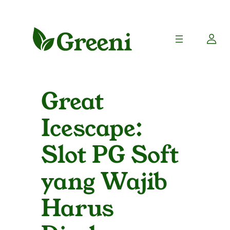
Great
Icescape:
Slot PG Soft
yang Wajib
Harus