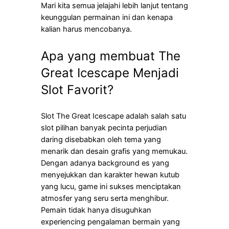
Mari kita semua jelajahi lebih lanjut tentang
keunggulan permainan ini dan kenapa
kalian harus mencobanya.
Apa yang membuat The
Great Icescape Menjadi
Slot Favorit?
Slot The Great Icescape adalah salah satu
slot pilihan banyak pecinta perjudian
daring disebabkan oleh tema yang
menarik dan desain grafis yang memukau.
Dengan adanya background es yang
menyejukkan dan karakter hewan kutub
yang lucu, game ini sukses menciptakan
atmosfer yang seru serta menghibur.
Pemain tidak hanya disuguhkan
experiencing pengalaman bermain yang