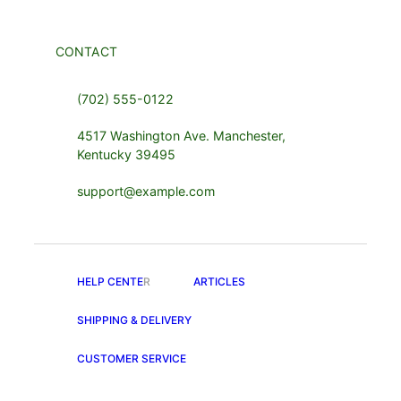
CONTACT
(702) 555-0122
4517 Washington Ave. Manchester,
Kentucky 39495
support@example.com
HELP CENTE
R
ARTICLES
SHIPPING & DELIVERY
CUSTOMER SERVICE