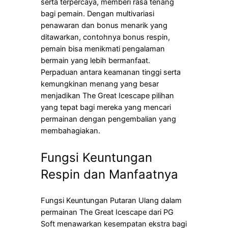
serta terpercaya, memberi rasa tenang
bagi pemain. Dengan multivariasi
penawaran dan bonus menarik yang
ditawarkan, contohnya bonus respin,
pemain bisa menikmati pengalaman
bermain yang lebih bermanfaat.
Perpaduan antara keamanan tinggi serta
kemungkinan menang yang besar
menjadikan The Great Icescape pilihan
yang tepat bagi mereka yang mencari
permainan dengan pengembalian yang
membahagiakan.
Fungsi Keuntungan
Respin dan Manfaatnya
Fungsi Keuntungan Putaran Ulang dalam
permainan The Great Icescape dari PG
Soft menawarkan kesempatan ekstra bagi