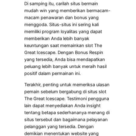
Di samping itu, carilah situs bermain
mudah win yang memberikan bermacam-
macam penawaran dan bonus yang
menggoda. Situs-situs ini sering kali
memiliki program loyalitas yang dapat
memberikan Anda lebih banyak
keuntungan saat memainkan slot The
Great Icescape. Dengan Bonus Respin
yang tersedia, Anda bisa mendapatkan
peluang lebih banyak untuk meraih hasil
positif dalam permainan ini.
Terakhir, penting untuk memeriksa ulasan
pemain sebelum bergabung di situs slot
The Great Icescape. Testimoni pengguna
lain dapat menyediakan Anda insight
tentang betapa sederhananya menang di
situs tersebut dan bagaimana pelayanan
pelanggan yang tersedia. Dengan
demikian menentukan website yang