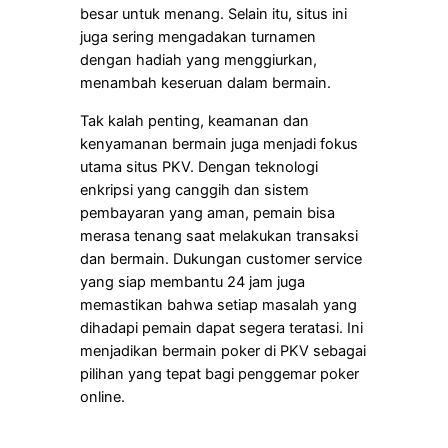
besar untuk menang. Selain itu, situs ini
juga sering mengadakan turnamen
dengan hadiah yang menggiurkan,
menambah keseruan dalam bermain.
Tak kalah penting, keamanan dan
kenyamanan bermain juga menjadi fokus
utama situs PKV. Dengan teknologi
enkripsi yang canggih dan sistem
pembayaran yang aman, pemain bisa
merasa tenang saat melakukan transaksi
dan bermain. Dukungan customer service
yang siap membantu 24 jam juga
memastikan bahwa setiap masalah yang
dihadapi pemain dapat segera teratasi. Ini
menjadikan bermain poker di PKV sebagai
pilihan yang tepat bagi penggemar poker
online.