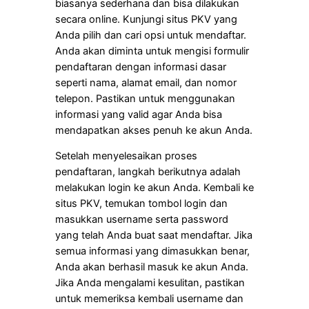
biasanya sederhana dan bisa dilakukan
secara online. Kunjungi situs PKV yang
Anda pilih dan cari opsi untuk mendaftar.
Anda akan diminta untuk mengisi formulir
pendaftaran dengan informasi dasar
seperti nama, alamat email, dan nomor
telepon. Pastikan untuk menggunakan
informasi yang valid agar Anda bisa
mendapatkan akses penuh ke akun Anda.
Setelah menyelesaikan proses
pendaftaran, langkah berikutnya adalah
melakukan login ke akun Anda. Kembali ke
situs PKV, temukan tombol login dan
masukkan username serta password
yang telah Anda buat saat mendaftar. Jika
semua informasi yang dimasukkan benar,
Anda akan berhasil masuk ke akun Anda.
Jika Anda mengalami kesulitan, pastikan
untuk memeriksa kembali username dan