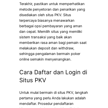
Terakhir, pastikan untuk memperhatikan
metode penyetoran dan penarikan yang
disediakan oleh situs PKV. Situs
terpercaya biasanya menawarkan
berbagai opsi pembayaran yang aman
dan cepat. Memilih situs yang memiliki
sistem transaksi yang baik akan
memberikan rasa aman bagi pemain saat
melakukan deposit dan withdraw,
sehingga pengalaman bermain poker
online semakin menyenangkan.
Cara Daftar dan Login di
Situs PKV
Untuk mulai bermain di situs PKV, langkah
pertama yang perlu Anda lakukan adalah
mendaftar. Prosedur pendaftaran