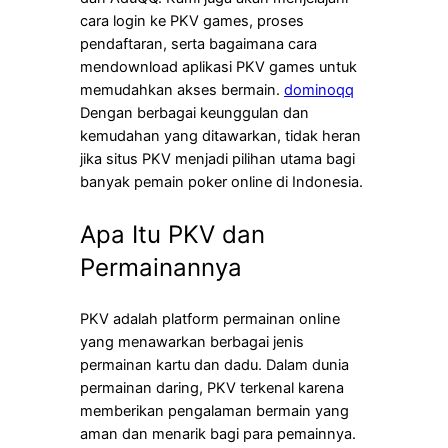
cara login ke PKV games, proses
pendaftaran, serta bagaimana cara
mendownload aplikasi PKV games untuk
memudahkan akses bermain.
dominoqq
Dengan berbagai keunggulan dan
kemudahan yang ditawarkan, tidak heran
jika situs PKV menjadi pilihan utama bagi
banyak pemain poker online di Indonesia.
Apa Itu PKV dan
Permainannya
PKV adalah platform permainan online
yang menawarkan berbagai jenis
permainan kartu dan dadu. Dalam dunia
permainan daring, PKV terkenal karena
memberikan pengalaman bermain yang
aman dan menarik bagi para pemainnya.