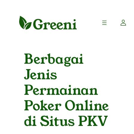
Berbagai
Jenis
Permainan
Poker Online
di Situs PKV