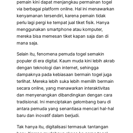
pemain kini dapat menjangkau permainan togel
via berbagai platform online. Hal ini menawarkan
kenyamanan tersendiri, karena pemain tidak
perlu lagi pergi ke tempat jual tiket fisik. Hanya
menggunakan smartphone atau komputer,
mereka bisa memesan tiket kapan saja dan di
mana saja.
Selain itu, fenomena pemuda togel semakin
populer di era digital. Kaum muda kini lebih akrab
dengan teknologi dan internet, sehingga
dampaknya pada kebiasaan bermain togel juga
terlihat. Mereka lebih suka lebih memilih bermain
secara online, yang menawarkan interaktivitas
dan menyenangkan dibandingkan dengan cara
tradisional. Ini menciptakan gelombang baru di
antara pemuda yang senantiasa mencari hal-hal
baru dan inovatif dalam berjudi.
Tak hanya itu, digitalisasi termasuk tantangan