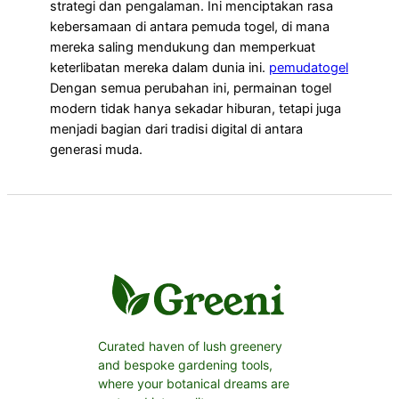
strategi dan pengalaman. Ini menciptakan rasa
kebersamaan di antara pemuda togel, di mana
mereka saling mendukung dan memperkuat
keterlibatan mereka dalam dunia ini.
pemudatogel
Dengan semua perubahan ini, permainan togel
modern tidak hanya sekadar hiburan, tetapi juga
menjadi bagian dari tradisi digital di antara
generasi muda.
Curated haven of lush greenery
and bespoke gardening tools,
where your botanical dreams are