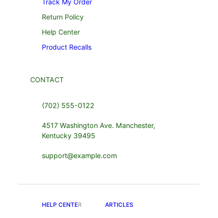
Track My Order
Return Policy
Help Center
Product Recalls
CONTACT
(702) 555-0122
4517 Washington Ave. Manchester,
Kentucky 39495
support@example.com
HELP CENTE
R
ARTICLES