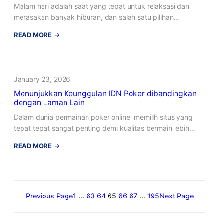
Terhangat
Malam hari adalah saat yang tepat untuk relaksasi dan
Paling
merasakan banyak hiburan, dan salah satu pilihan…
Baru
:
READ MORE
→
Hidupkan
Waktu
Malam
Kamu
January 23, 2026
dari
Menunjukkan Keunggulan IDN Poker dibandingkan
Slot
dengan Laman Lain
Gacor
Terbaru
Dalam dunia permainan poker online, memilih situs yang
tepat tepat sangat penting demi kualitas bermain lebih…
:
READ MORE
→
Menunjukkan
Keunggulan
IDN
Poker
dibandingkan
Previous Page
1
…
63
64
65
66
67
…
195
Next Page
dengan
Laman