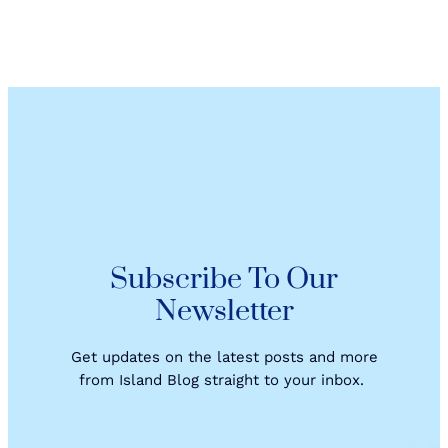
Lain
Subscribe To Our
Newsletter
Get updates on the latest posts and more
from Island Blog straight to your inbox.