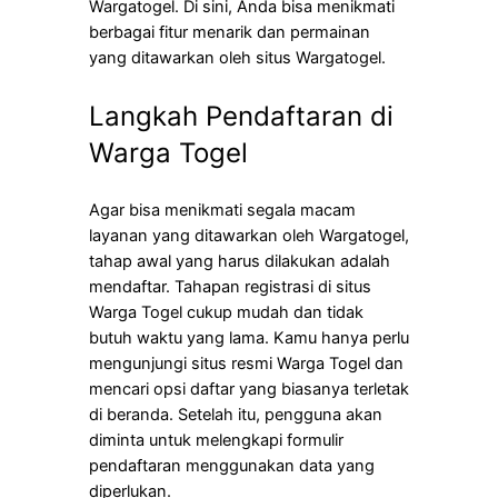
Wargatogel. Di sini, Anda bisa menikmati
berbagai fitur menarik dan permainan
yang ditawarkan oleh situs Wargatogel.
Langkah Pendaftaran di
Warga Togel
Agar bisa menikmati segala macam
layanan yang ditawarkan oleh Wargatogel,
tahap awal yang harus dilakukan adalah
mendaftar. Tahapan registrasi di situs
Warga Togel cukup mudah dan tidak
butuh waktu yang lama. Kamu hanya perlu
mengunjungi situs resmi Warga Togel dan
mencari opsi daftar yang biasanya terletak
di beranda. Setelah itu, pengguna akan
diminta untuk melengkapi formulir
pendaftaran menggunakan data yang
diperlukan.