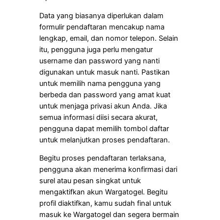
Data yang biasanya diperlukan dalam
formulir pendaftaran mencakup nama
lengkap, email, dan nomor telepon. Selain
itu, pengguna juga perlu mengatur
username dan password yang nanti
digunakan untuk masuk nanti. Pastikan
untuk memilih nama pengguna yang
berbeda dan password yang amat kuat
untuk menjaga privasi akun Anda. Jika
semua informasi diisi secara akurat,
pengguna dapat memilih tombol daftar
untuk melanjutkan proses pendaftaran.
Begitu proses pendaftaran terlaksana,
pengguna akan menerima konfirmasi dari
surel atau pesan singkat untuk
mengaktifkan akun Wargatogel. Begitu
profil diaktifkan, kamu sudah final untuk
masuk ke Wargatogel dan segera bermain