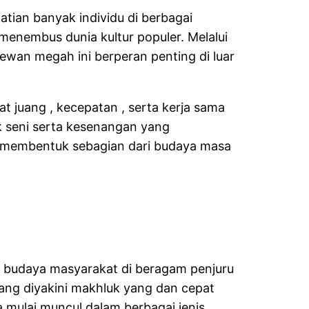
tian banyak individu di berbagai
menembus dunia kultur populer. Melalui
hewan megah ini berperan penting di luar
 juang , kecepatan , serta kerja sama
k seni serta kesenangan yang
la membentuk sebagian dari budaya masa
uk budaya masyarakat di beragam penjuru
yang diyakini makhluk yang dan cepat
la mulai muncul dalam berbagai jenis