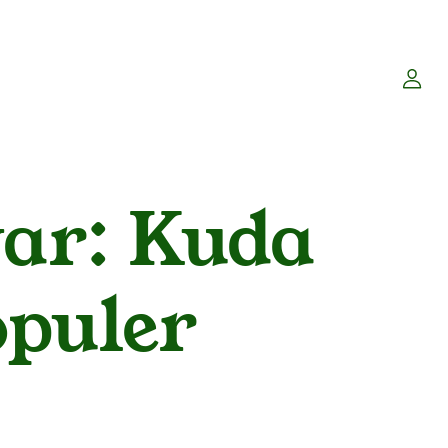
ar: Kuda
puler