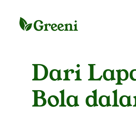
Dari Lap
Bola dal