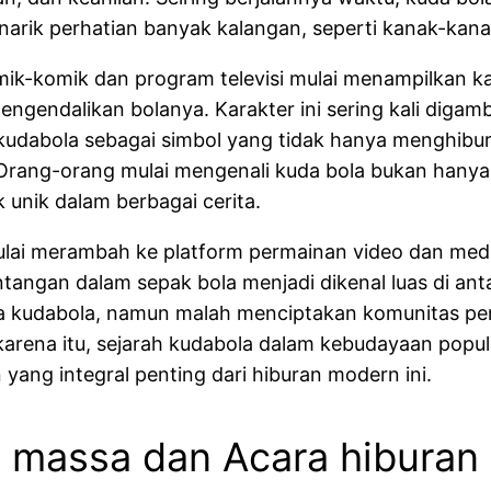
enarik perhatian banyak kalangan, seperti kanak-kan
ik-komik dan program televisi mulai menampilkan ka
ngendalikan bolanya. Karakter ini sering kali digamb
 kudabola sebagai simbol yang tidak hanya menghibu
 Orang-orang mulai mengenali kuda bola bukan hanya 
 unik dalam berbagai cerita.
mulai merambah ke platform permainan video dan me
tangan dalam sepak bola menjadi dikenal luas di ant
a kudabola, namun malah menciptakan komunitas pe
 karena itu, sejarah kudabola dalam kebudayaan po
yang integral penting dari hiburan modern ini.
a massa dan Acara hiburan