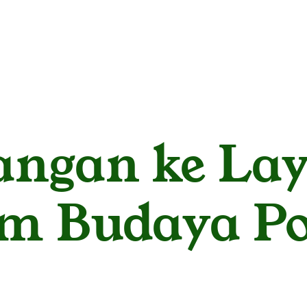
angan ke Lay
am Budaya Po