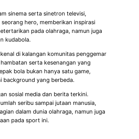
m sinema serta sinetron televisi,
 seorang hero, memberikan inspirasi
ketertarikan pada olahraga, namun juga
an kudabola.
dikenal di kalangan komunitas penggemar
 hambatan serta kesenangan yang
 sepak bola bukan hanya satu game,
ai background yang berbeda.
n sosial media dan berita terkini.
mlah seribu sampai jutaan manusia,
agian dalam dunia olahraga, namun juga
an pada sport ini.