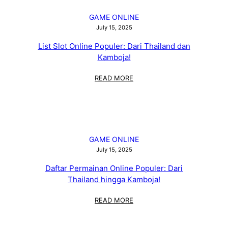
DARI
THAILAND
GAME ONLINE
HINGGA
July 15, 2025
KAMBOJA!
List Slot Online Populer: Dari Thailand dan
Kamboja!
:
READ MORE
LIST
SLOT
ONLINE
POPULER:
DARI
THAILAND
GAME ONLINE
DAN
July 15, 2025
KAMBOJA!
Daftar Permainan Online Populer: Dari
Thailand hingga Kamboja!
:
READ MORE
DAFTAR
PERMAINAN