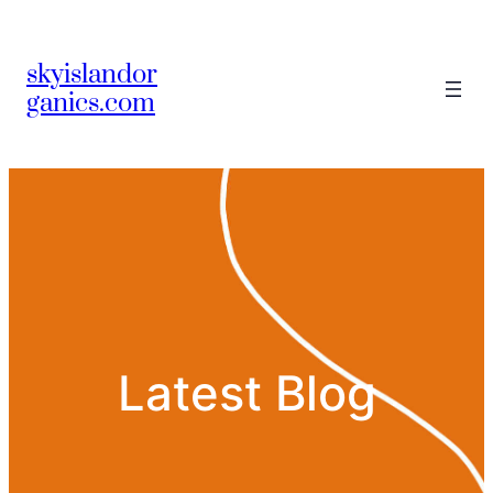
Skip
to
skyislandor
content
ganics.com
Latest Blog