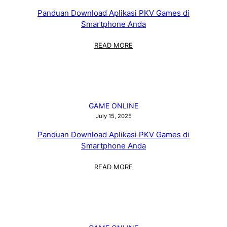
ANDA
Panduan Download Aplikasi PKV Games di
Smartphone Anda
:
READ MORE
PANDUAN
DOWNLOAD
APLIKASI
PKV
GAMES
DI
GAME ONLINE
SMARTPHONE
July 15, 2025
ANDA
Panduan Download Aplikasi PKV Games di
Smartphone Anda
:
READ MORE
PANDUAN
DOWNLOAD
APLIKASI
PKV
GAMES
DI