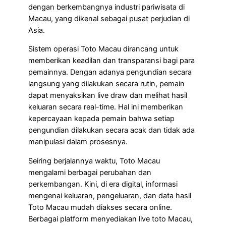
dengan berkembangnya industri pariwisata di
Macau, yang dikenal sebagai pusat perjudian di
Asia.
Sistem operasi Toto Macau dirancang untuk
memberikan keadilan dan transparansi bagi para
pemainnya. Dengan adanya pengundian secara
langsung yang dilakukan secara rutin, pemain
dapat menyaksikan live draw dan melihat hasil
keluaran secara real-time. Hal ini memberikan
kepercayaan kepada pemain bahwa setiap
pengundian dilakukan secara acak dan tidak ada
manipulasi dalam prosesnya.
Seiring berjalannya waktu, Toto Macau
mengalami berbagai perubahan dan
perkembangan. Kini, di era digital, informasi
mengenai keluaran, pengeluaran, dan data hasil
Toto Macau mudah diakses secara online.
Berbagai platform menyediakan live toto Macau,