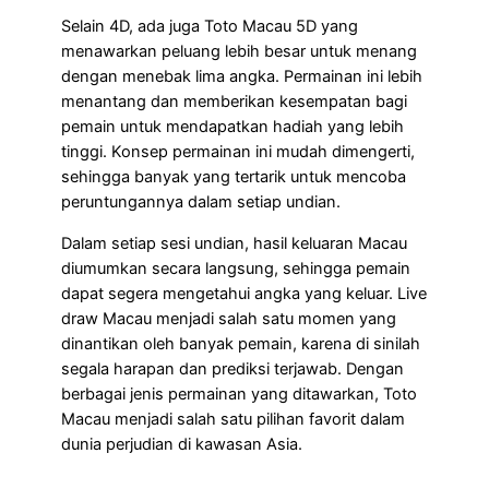
Selain 4D, ada juga Toto Macau 5D yang
menawarkan peluang lebih besar untuk menang
dengan menebak lima angka. Permainan ini lebih
menantang dan memberikan kesempatan bagi
pemain untuk mendapatkan hadiah yang lebih
tinggi. Konsep permainan ini mudah dimengerti,
sehingga banyak yang tertarik untuk mencoba
peruntungannya dalam setiap undian.
Dalam setiap sesi undian, hasil keluaran Macau
diumumkan secara langsung, sehingga pemain
dapat segera mengetahui angka yang keluar. Live
draw Macau menjadi salah satu momen yang
dinantikan oleh banyak pemain, karena di sinilah
segala harapan dan prediksi terjawab. Dengan
berbagai jenis permainan yang ditawarkan, Toto
Macau menjadi salah satu pilihan favorit dalam
dunia perjudian di kawasan Asia.