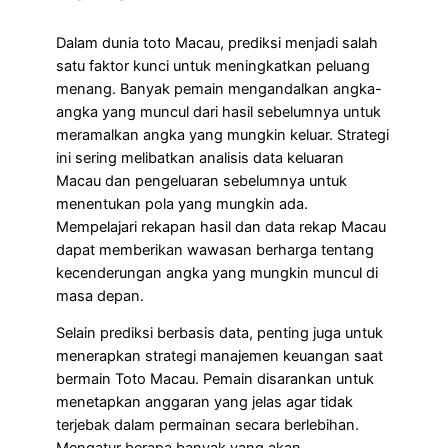
Dalam dunia toto Macau, prediksi menjadi salah
satu faktor kunci untuk meningkatkan peluang
menang. Banyak pemain mengandalkan angka-
angka yang muncul dari hasil sebelumnya untuk
meramalkan angka yang mungkin keluar. Strategi
ini sering melibatkan analisis data keluaran
Macau dan pengeluaran sebelumnya untuk
menentukan pola yang mungkin ada.
Mempelajari rekapan hasil dan data rekap Macau
dapat memberikan wawasan berharga tentang
kecenderungan angka yang mungkin muncul di
masa depan.
Selain prediksi berbasis data, penting juga untuk
menerapkan strategi manajemen keuangan saat
bermain Toto Macau. Pemain disarankan untuk
menetapkan anggaran yang jelas agar tidak
terjebak dalam permainan secara berlebihan.