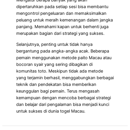
Mengatur berapa banyak yang akan
dipertaruhkan pada setiap sesi bisa membantu
mengontrol pengeluaran dan memaksimalkan
peluang untuk meraih kemenangan dalam jangka
panjang. Memahami kapan untuk berhenti juga
merupakan bagian dari strategi yang sukses.
Selanjutnya, penting untuk tidak hanya
bergantung pada angka-angka acak. Beberapa
pemain menggunakan metode paito Macau atau
bocoran syair yang sering dibagikan di
komunitas toto. Meskipun tidak ada metode
yang terjamin berhasil, menggabungkan berbagai
teknik dan pendekatan bisa memberikan
keunggulan bagi pemain. Terus mengasah
kemampuan dengan mencoba berbagai strategi
dan belajar dari pengalaman bisa menjadi kunci
untuk sukses di dunia togel Macau.