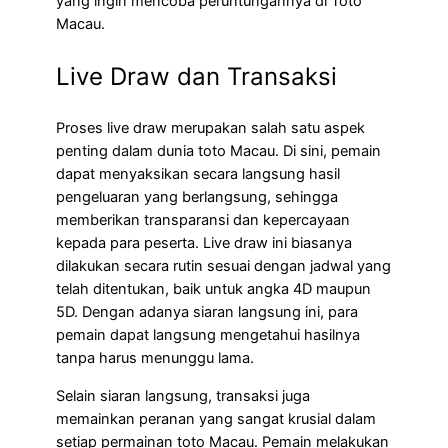
yang ingin mencoba peruntungannya di Toto
Macau.
Live Draw dan Transaksi
Proses live draw merupakan salah satu aspek
penting dalam dunia toto Macau. Di sini, pemain
dapat menyaksikan secara langsung hasil
pengeluaran yang berlangsung, sehingga
memberikan transparansi dan kepercayaan
kepada para peserta. Live draw ini biasanya
dilakukan secara rutin sesuai dengan jadwal yang
telah ditentukan, baik untuk angka 4D maupun
5D. Dengan adanya siaran langsung ini, para
pemain dapat langsung mengetahui hasilnya
tanpa harus menunggu lama.
Selain siaran langsung, transaksi juga
memainkan peranan yang sangat krusial dalam
setiap permainan toto Macau. Pemain melakukan