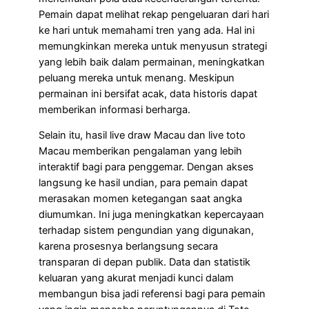
Pemain dapat melihat rekap pengeluaran dari hari
ke hari untuk memahami tren yang ada. Hal ini
memungkinkan mereka untuk menyusun strategi
yang lebih baik dalam permainan, meningkatkan
peluang mereka untuk menang. Meskipun
permainan ini bersifat acak, data historis dapat
memberikan informasi berharga.
Selain itu, hasil live draw Macau dan live toto
Macau memberikan pengalaman yang lebih
interaktif bagi para penggemar. Dengan akses
langsung ke hasil undian, para pemain dapat
merasakan momen ketegangan saat angka
diumumkan. Ini juga meningkatkan kepercayaan
terhadap sistem pengundian yang digunakan,
karena prosesnya berlangsung secara
transparan di depan publik. Data dan statistik
keluaran yang akurat menjadi kunci dalam
membangun bisa jadi referensi bagi para pemain