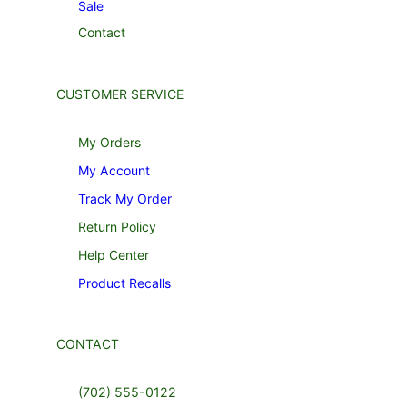
Sale
Contact
CUSTOMER SERVICE
My Orders
My Account
Track My Order
Return Policy
Help Center
Product Recalls
CONTACT
(702) 555-0122