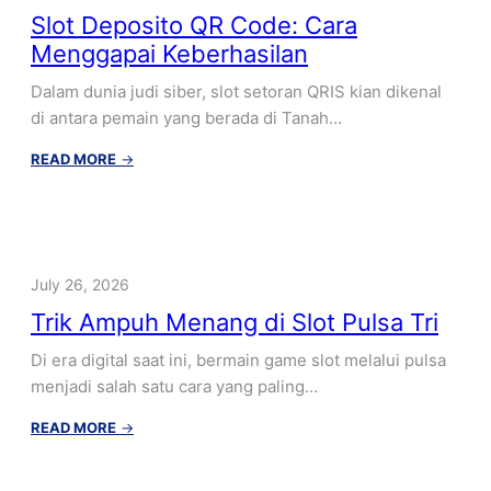
Togel
Slot Deposito QR Code: Cara
Menggapai Keberhasilan
Dalam dunia judi siber, slot setoran QRIS kian dikenal
di antara pemain yang berada di Tanah…
:
READ MORE
→
Slot
Deposito
QR
Code:
Cara
July 26, 2026
Menggapai
Keberhasilan
Trik Ampuh Menang di Slot Pulsa Tri
Di era digital saat ini, bermain game slot melalui pulsa
menjadi salah satu cara yang paling…
:
READ MORE
→
Trik
Ampuh