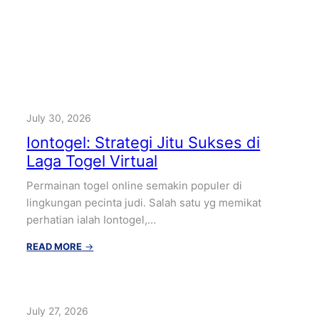
July 30, 2026
Iontogel: Strategi Jitu Sukses di
Laga Togel Virtual
Permainan togel online semakin populer di
lingkungan pecinta judi. Salah satu yg memikat
perhatian ialah Iontogel,…
:
READ MORE
→
Iontogel:
Strategi
Jitu
Sukses
July 27, 2026
di