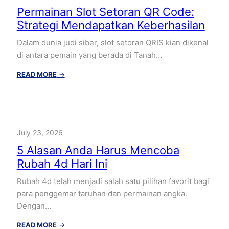
Game
Permainan Slot Setoran QR Code:
Togel
Strategi Mendapatkan Keberhasilan
Virtual
Dalam dunia judi siber, slot setoran QRIS kian dikenal
di antara pemain yang berada di Tanah…
:
READ MORE
→
Permainan
Slot
Setoran
QR
Code:
July 23, 2026
Strategi
Mendapatkan
5 Alasan Anda Harus Mencoba
Keberhasilan
Rubah 4d Hari Ini
Rubah 4d telah menjadi salah satu pilihan favorit bagi
para penggemar taruhan dan permainan angka.
Dengan…
:
READ MORE
→