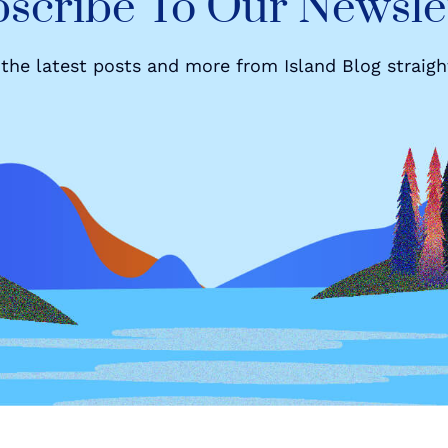
scribe To Our Newsle
the latest posts and more from Island Blog straigh