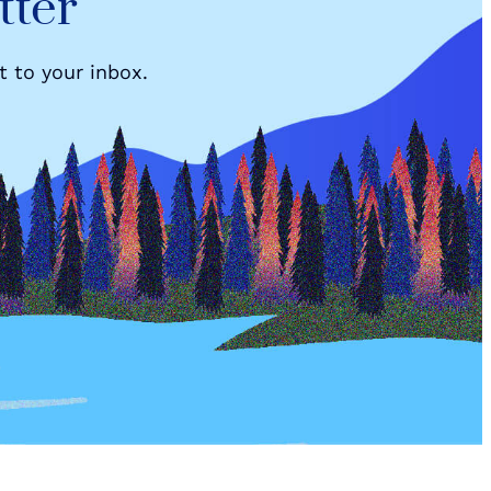
tter
t to your inbox.