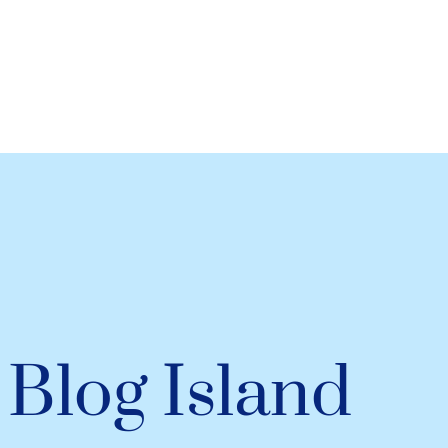
Blog Island