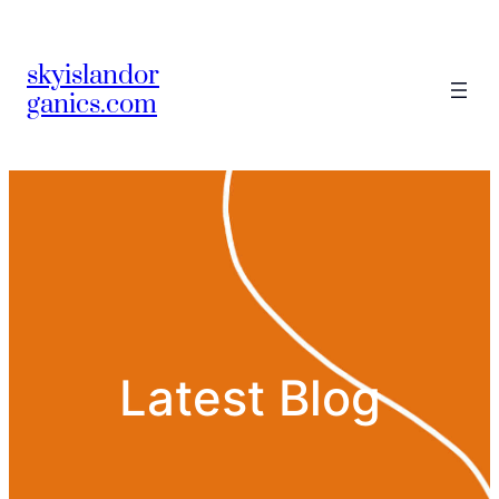
Skip
to
skyislandor
content
ganics.com
Latest Blog