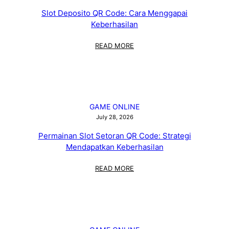
VIRTUAL
Slot Deposito QR Code: Cara Menggapai
Keberhasilan
:
READ MORE
SLOT
DEPOSITO
QR
CODE:
CARA
MENGGAPAI
GAME ONLINE
KEBERHASILAN
July 28, 2026
Permainan Slot Setoran QR Code: Strategi
Mendapatkan Keberhasilan
:
READ MORE
PERMAINAN
SLOT
SETORAN
QR
CODE:
STRATEGI