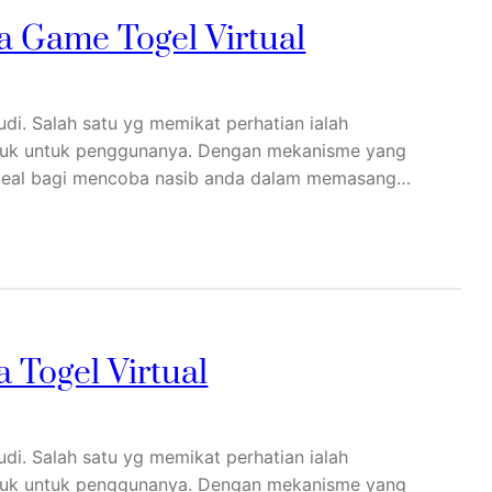
da Game Togel Virtual
udi. Salah satu yg memikat perhatian ialah
tuk untuk penggunanya. Dengan mekanisme yang
ng ideal bagi mencoba nasib anda dalam memasang…
a Togel Virtual
udi. Salah satu yg memikat perhatian ialah
tuk untuk penggunanya. Dengan mekanisme yang