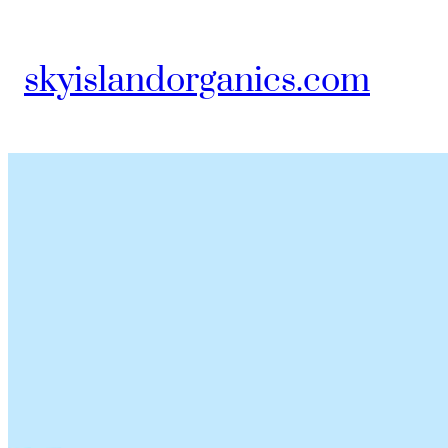
Skip
to
skyislandorganics.com
content