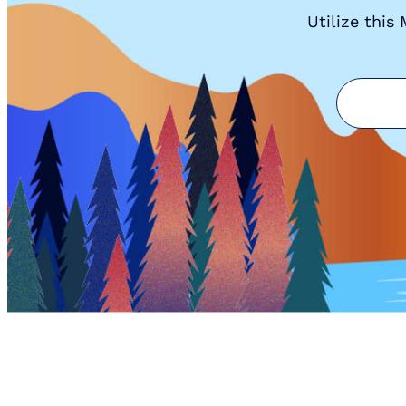
Utilize this