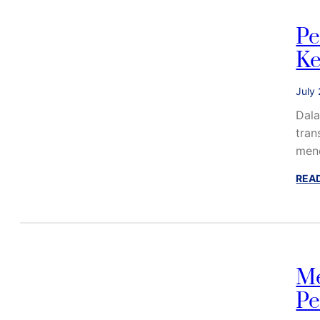
Pe
Ke
July
Dala
tran
mend
REA
Me
Pe