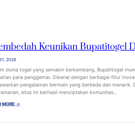
mbedah Keunikan Bupatitogel D
 31, 2026
m dunia togel yang semakin berkembang, Bupatitogel munc
atian para penggemar. Dikenal dengan berbagai fitur inova
awarkan pengalaman bermain yang berbeda dan menarik.
amanan, situs ini berhasil menciptakan komunitas…
:
D MORE
→
M
e
m
b