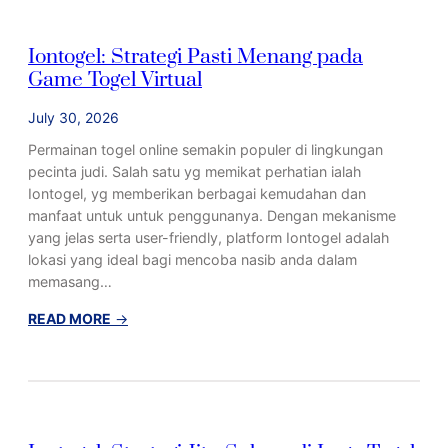
b
e
Iontogel: Strategi Pasti Menang pada
d
Game Togel Virtual
a
h
July 30, 2026
K
e
Permainan togel online semakin populer di lingkungan
u
pecinta judi. Salah satu yg memikat perhatian ialah
n
Iontogel, yg memberikan berbagai kemudahan dan
i
manfaat untuk untuk penggunanya. Dengan mekanisme
k
yang jelas serta user-friendly, platform Iontogel adalah
a
lokasi yang ideal bagi mencoba nasib anda dalam
n
memasang…
B
u
:
READ MORE
→
p
I
a
o
t
n
i
t
t
o