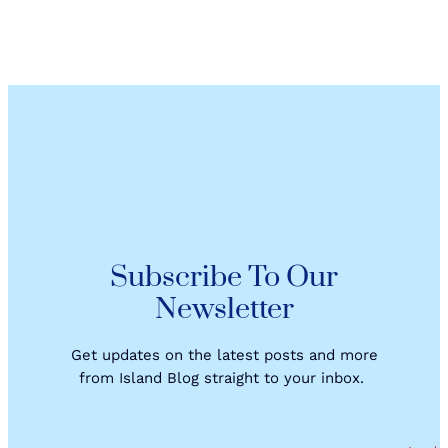
Hari
Ini
Subscribe To Our
Newsletter
Get updates on the latest posts and more
from Island Blog straight to your inbox.