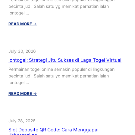
pecinta judi. Salah satu yg memikat perhatian ialah
Iontogel,…
:
READ MORE
→
Iontogel:
Strategi
Pasti
Menang
July 30, 2026
pada
Iontogel: Strategi Jitu Sukses di Laga Togel Virtual
Game
Togel
Permainan togel online semakin populer di lingkungan
Virtual
pecinta judi. Salah satu yg memikat perhatian ialah
Iontogel,…
:
READ MORE
→
Iontogel:
Strategi
Jitu
Sukses
July 28, 2026
di
Slot Deposito QR Code: Cara Menggapai
Laga