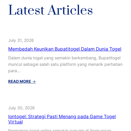
Latest Articles
July 31, 2026
Membedah Keunikan Bupatitogel Dalam Dunia Togel
Dalam dunia togel yang semakin berkembang, Bupatitogel
muncul sebagai salah satu platform yang menarik perhatian
para…
:
READ MORE
→
Membedah
Keunikan
Bupatitogel
Dalam
July 30, 2026
Dunia
Iontogel: Strategi Pasti Menang pada Game Togel
Togel
Virtual
Permainan togel online semakin populer di lingkungan