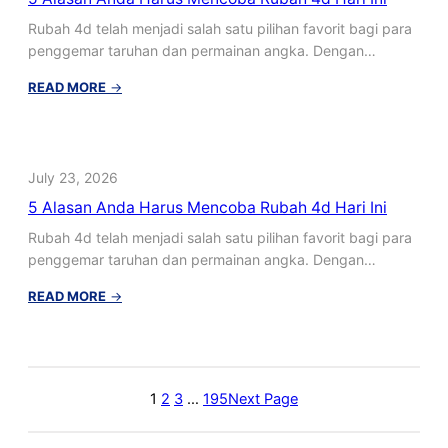
Tri
Rubah 4d telah menjadi salah satu pilihan favorit bagi para
penggemar taruhan dan permainan angka. Dengan…
:
READ MORE
→
5
Alasan
Anda
Harus
July 23, 2026
Mencoba
5 Alasan Anda Harus Mencoba Rubah 4d Hari Ini
Rubah
4d
Rubah 4d telah menjadi salah satu pilihan favorit bagi para
Hari
penggemar taruhan dan permainan angka. Dengan…
Ini
:
READ MORE
→
5
Alasan
Anda
Harus
Mencoba
1
2
3
…
195
Next Page
Rubah
4d