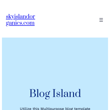
Skip
to
skyislandor
content
ganics.com
Blog Island
Utilize this Multipurpose blog template