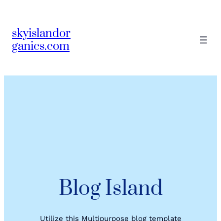
Skip
to
skyislandor
content
ganics.com
Blog Island
Utilize this Multipurpose blog template