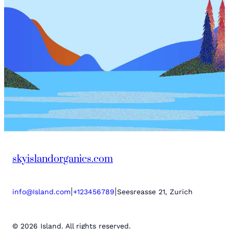
skyislandorganics.com
|
|
info@Island.com
+123456789
Seesreasse 21, Zurich
© 2026 Island. All rights reserved.