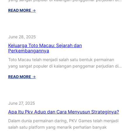
:
READ MORE
→
Keluarga
Toto
Macau:
Sejarah
June 28, 2025
dan
Keluarga Toto Macau: Sejarah dan
Perkembangannya
Perkembangannya
Toto Macau telah menjadi salah satu bentuk permainan
yang sangat populer di kalangan penggemar perjudian di…
:
READ MORE
→
Keluarga
Toto
Macau:
Sejarah
June 27, 2025
dan
Apa Itu Pkv Aduq dan Cara Menyusun Strateginya?
Perkembangannya
Dalam dunia permainan daring, PKV Games telah menjadi
salah satu platform yang menarik perhatian banyak