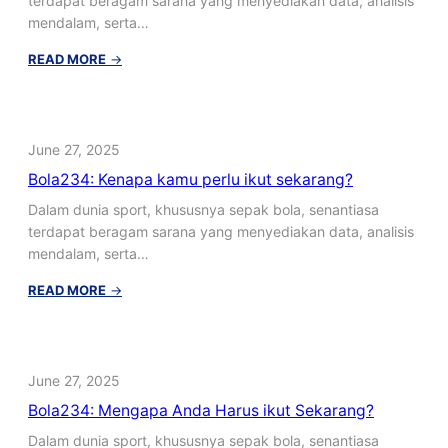
terdapat beragam sarana yang menyediakan data, analisis
mendalam, serta…
:
READ MORE
→
Bola
234:
Kenapa
Anda
June 27, 2025
perlu
Bola234: Kenapa kamu perlu ikut sekarang?
ikut
Sekarang?
Dalam dunia sport, khususnya sepak bola, senantiasa
terdapat beragam sarana yang menyediakan data, analisis
mendalam, serta…
:
READ MORE
→
Bola234:
Kenapa
kamu
perlu
June 27, 2025
ikut
Bola234: Mengapa Anda Harus ikut Sekarang?
sekarang?
Dalam dunia sport, khususnya sepak bola, senantiasa