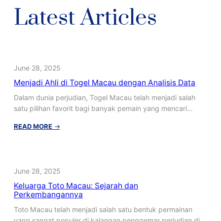
Latest Articles
June 28, 2025
Menjadi Ahli di Togel Macau dengan Analisis Data
Dalam dunia perjudian, Togel Macau telah menjadi salah
satu pilihan favorit bagi banyak pemain yang mencari…
:
READ MORE
→
Menjadi
Ahli
di
Togel
June 28, 2025
Macau
Keluarga Toto Macau: Sejarah dan
dengan
Perkembangannya
Analisis
Data
Toto Macau telah menjadi salah satu bentuk permainan
yang sangat populer di kalangan penggemar perjudian di…