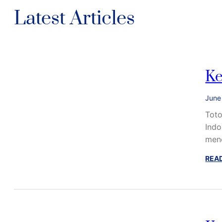
Latest Articles
Ke
June
Toto
Indo
menc
REA