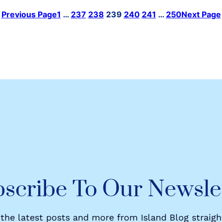
2
p
a
Previous Page
1
…
237
238
239
240
241
…
250
Next Page
3
e
n
4
r
g
:
l
?
M
u
e
i
n
k
g
u
a
t
p
s
a
e
A
k
n
a
d
r
a
a
H
n
scribe To Our Newsle
a
g
r
?
u
s
the latest posts and more from Island Blog straigh