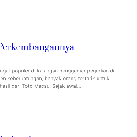
n Perkembangannya
ngat populer di kalangan penggemar perjudian di
en keberuntungan, banyak orang tertarik untuk
hasil dari Toto Macau. Sejak awal…