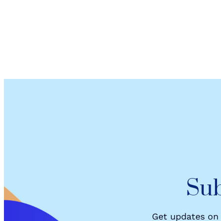
Sub
Get updates on 