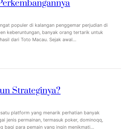
n Perkembangannya
ngat populer di kalangan penggemar perjudian di
en keberuntungan, banyak orang tertarik untuk
hasil dari Toto Macau. Sejak awal…
un Strateginya?
 satu platform yang menarik perhatian banyak
i jenis permainan, termasuk poker, dominoqq,
ng bagi para pemain yang ingin menikmati…