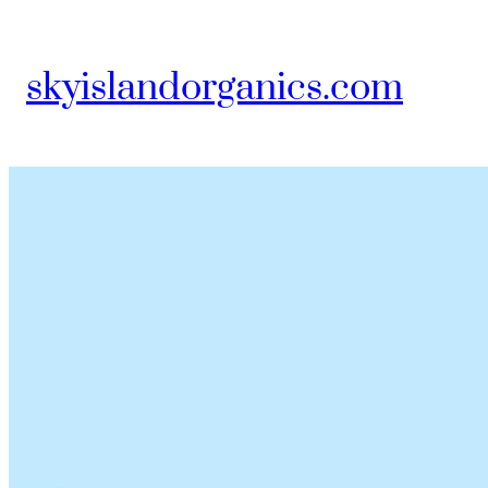
Skip
to
skyislandorganics.com
content