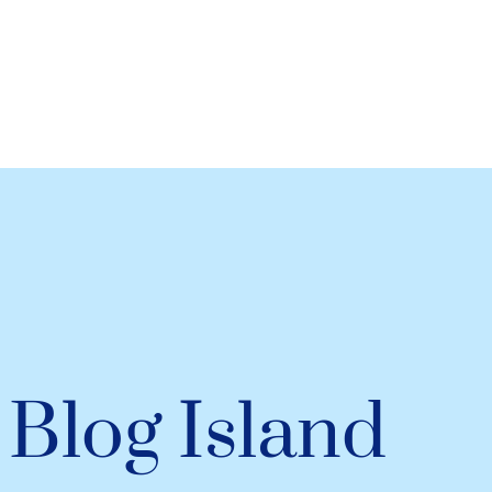
Blog Island