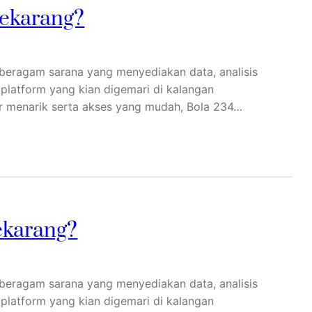
Sekarang?
 beragam sarana yang menyediakan data, analisis
platform yang kian digemari di kalangan
ur menarik serta akses yang mudah, Bola 234…
ekarang?
 beragam sarana yang menyediakan data, analisis
platform yang kian digemari di kalangan