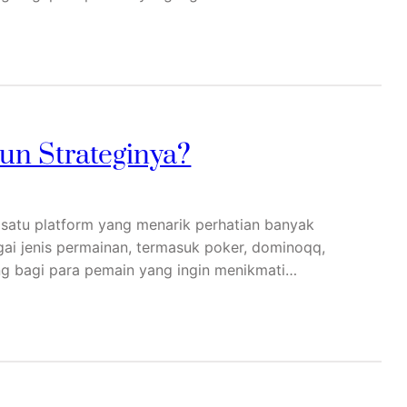
un Strateginya?
 satu platform yang menarik perhatian banyak
i jenis permainan, termasuk poker, dominoqq,
ng bagi para pemain yang ingin menikmati…