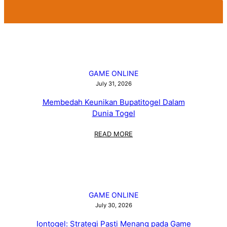
GAME ONLINE
July 31, 2026
Membedah Keunikan Bupatitogel Dalam
Dunia Togel
:
READ MORE
MEMBEDAH
KEUNIKAN
BUPATITOGEL
DALAM
DUNIA
TOGEL
GAME ONLINE
July 30, 2026
Iontogel: Strategi Pasti Menang pada Game