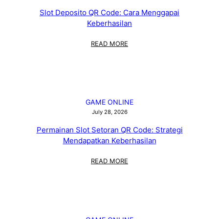
VIRTUAL
Slot Deposito QR Code: Cara Menggapai
Keberhasilan
:
READ MORE
SLOT
DEPOSITO
QR
CODE:
CARA
MENGGAPAI
GAME ONLINE
KEBERHASILAN
July 28, 2026
Permainan Slot Setoran QR Code: Strategi
Mendapatkan Keberhasilan
:
READ MORE
PERMAINAN
SLOT
SETORAN
QR
CODE:
STRATEGI