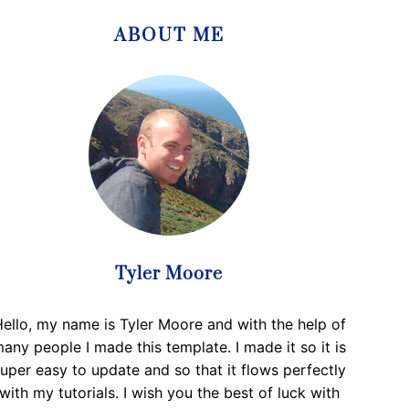
ABOUT ME
Tyler Moore
ello, my name is Tyler Moore and with the help of
any people I made this template. I made it so it is
uper easy to update and so that it flows perfectly
with my tutorials. I wish you the best of luck with