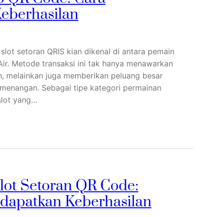
eberhasilan
 slot setoran QRIS kian dikenal di antara pemain
ir. Metode transaksi ini tak hanya menawarkan
, melainkan juga memberikan peluang besar
menangan. Sebagai tipe kategori permainan
slot yang…
lot Setoran QR Code:
ndapatkan Keberhasilan