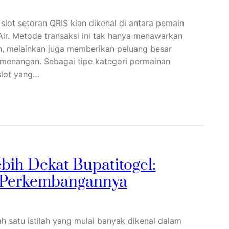
 slot setoran QRIS kian dikenal di antara pemain
ir. Metode transaksi ini tak hanya menawarkan
, melainkan juga memberikan peluang besar
menangan. Sebagai tipe kategori permainan
slot yang…
ih Dekat Bupatitogel:
 Perkembangannya
ah satu istilah yang mulai banyak dikenal dalam