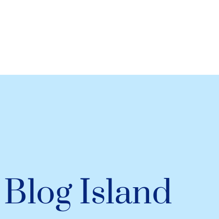
Blog Island