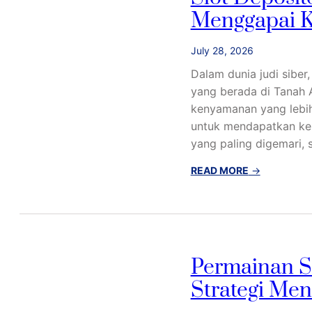
l
e
Menggapai K
n
l
a
:
n
July 28, 2026
S
g
t
Dalam dunia judi siber,
p
r
yang berada di Tanah A
a
a
d
kenyamanan yang lebih
t
a
untuk mendapatkan ke
e
G
yang paling digemari, 
g
a
i
m
:
READ MORE
→
J
e
S
i
T
l
t
o
o
u
g
t
S
e
D
u
l
Permainan S
e
k
V
p
Strategi Me
s
i
o
e
r
s