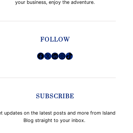
your business, enjoy the adventure.
FOLLOW
Facebook
X
LinkedIn
Instagram
TikTok
SUBSCRIBE
t updates on the latest posts and more from Island
Blog straight to your inbox.