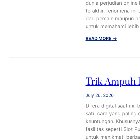
dunia perjudian online
p
t
a
terakhir, fenomena ini
S
i
dari pemain maupun pen
e
K
untuk memahami lebih
t
e
o
b
:
READ MORE
→
r
e
M
a
r
e
n
h
n
Q
a
g
R
s
e
C
i
Trik Ampuh M
n
o
l
a
d
a
l
July 26, 2026
e
n
L
:
Di era digital saat ini
e
S
satu cara yang paling 
b
t
i
keuntungan. Khususnya
r
h
fasilitas seperti Slot
a
D
untuk menikmati berb
t