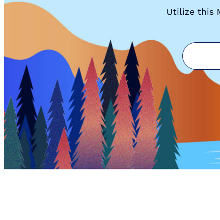
Utilize this