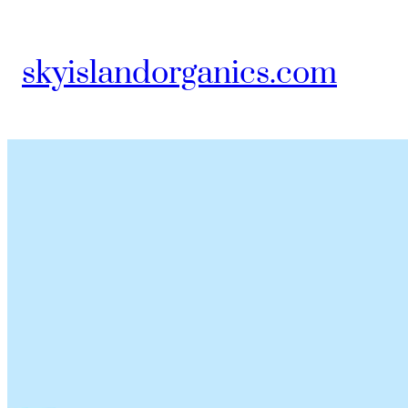
Skip
to
skyislandorganics.com
content