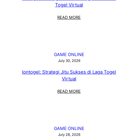
Togel Virtual
:
READ MORE
IONTOGEL:
STRATEGI
PASTI
MENANG
PADA
GAME
GAME ONLINE
TOGEL
July 30, 2026
VIRTUAL
Iontogel: Strategi Jitu Sukses di Laga Togel
Virtual
:
READ MORE
IONTOGEL:
STRATEGI
JITU
SUKSES
DI
LAGA
GAME ONLINE
TOGEL
July 28, 2026