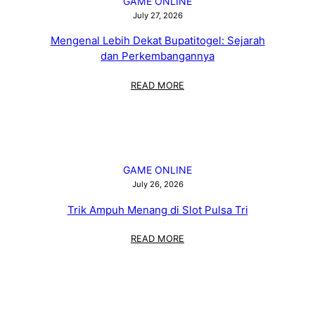
GAME ONLINE
MENDAPATKAN
July 27, 2026
KEBERHASILAN
Mengenal Lebih Dekat Bupatitogel: Sejarah
dan Perkembangannya
:
READ MORE
MENGENAL
LEBIH
DEKAT
BUPATITOGEL:
SEJARAH
DAN
GAME ONLINE
PERKEMBANGANNYA
July 26, 2026
Trik Ampuh Menang di Slot Pulsa Tri
:
READ MORE
TRIK
AMPUH
MENANG
DI
SLOT