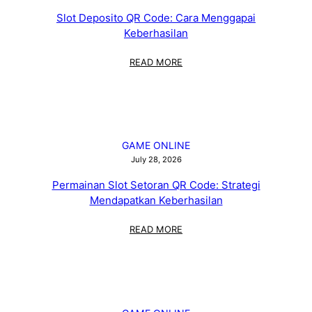
VIRTUAL
Slot Deposito QR Code: Cara Menggapai
Keberhasilan
:
READ MORE
SLOT
DEPOSITO
QR
CODE:
CARA
MENGGAPAI
GAME ONLINE
KEBERHASILAN
July 28, 2026
Permainan Slot Setoran QR Code: Strategi
Mendapatkan Keberhasilan
:
READ MORE
PERMAINAN
SLOT
SETORAN
QR
CODE:
STRATEGI