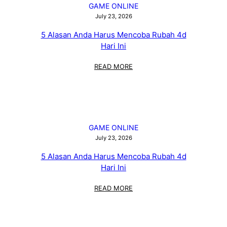
PULSA
GAME ONLINE
TRI
July 23, 2026
5 Alasan Anda Harus Mencoba Rubah 4d
Hari Ini
:
READ MORE
5
ALASAN
ANDA
HARUS
MENCOBA
RUBAH
GAME ONLINE
4D
July 23, 2026
HARI
5 Alasan Anda Harus Mencoba Rubah 4d
INI
Hari Ini
:
READ MORE
5
ALASAN
ANDA