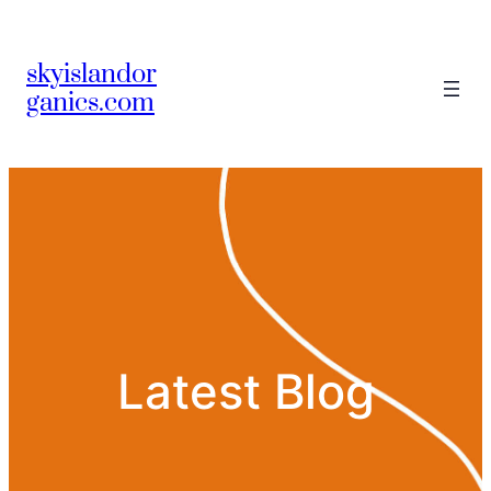
Skip
to
skyislandor
content
ganics.com
Latest Blog