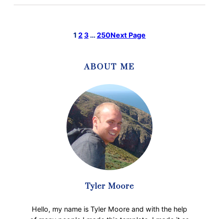
i
M
B
k
e
u
A
n
p
1
2
3
…
250
Next Page
m
d
a
p
a
t
u
p
i
ABOUT ME
h
a
t
M
t
o
e
k
g
n
a
e
a
n
l
n
K
:
g
e
S
d
b
e
i
e
j
S
r
a
l
h
r
Tyler Moore
o
a
a
t
s
h
Hello, my name is Tyler Moore and with the help
P
i
d