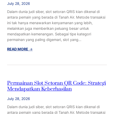
July 28, 2026
n
:
g
S
Dalam dunia judi siber, slot setoran QRIS kian dikenal di
p
t
antara pemain yang berada di Tanah Air. Metode transaksi
a
r
ini tak hanya menawarkan kenyamanan yang lebih,
d
a
melainkan juga memberikan peluang besar untuk
a
t
mendapatkan kemenangan. Sebagai tipe kategori
G
e
permainan yang paling digemari, slot yang…
a
g
m
i
:
READ MORE
→
e
J
S
T
i
l
o
t
o
g
u
t
e
S
D
Permainan Slot Setoran QR Code: Strategi
l
u
e
Mendapatkan Keberhasilan
V
k
p
i
s
o
July 28, 2026
r
e
s
t
s
i
Dalam dunia judi siber, slot setoran QRIS kian dikenal di
u
d
t
antara pemain yang berada di Tanah Air. Metode transaksi