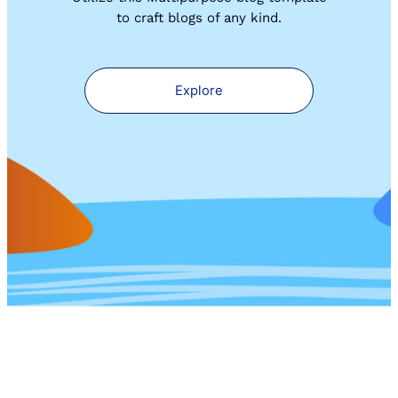
to craft blogs of any kind.
Explore