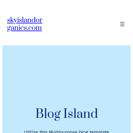
Skip
to
skyislandor
content
ganics.com
Blog Island
Utilize this Multipurpose blog template