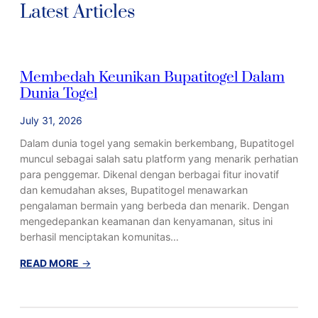
Latest Articles
Membedah Keunikan Bupatitogel Dalam
Dunia Togel
July 31, 2026
Dalam dunia togel yang semakin berkembang, Bupatitogel
muncul sebagai salah satu platform yang menarik perhatian
para penggemar. Dikenal dengan berbagai fitur inovatif
dan kemudahan akses, Bupatitogel menawarkan
pengalaman bermain yang berbeda dan menarik. Dengan
mengedepankan keamanan dan kenyamanan, situs ini
berhasil menciptakan komunitas…
:
READ MORE
→
M
e
m