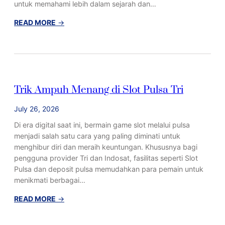
untuk memahami lebih dalam sejarah dan…
K
t
e
o
:
READ MORE
→
b
r
M
e
a
e
r
n
n
h
Q
g
a
R
e
Trik Ampuh Menang di Slot Pulsa Tri
s
C
n
i
o
a
July 26, 2026
l
d
l
a
e
L
Di era digital saat ini, bermain game slot melalui pulsa
n
:
e
menjadi salah satu cara yang paling diminati untuk
S
b
menghibur diri dan meraih keuntungan. Khususnya bagi
t
i
pengguna provider Tri dan Indosat, fasilitas seperti Slot
r
h
Pulsa dan deposit pulsa memudahkan para pemain untuk
a
D
menikmati berbagai…
t
e
:
READ MORE
→
e
k
T
g
a
r
i
t