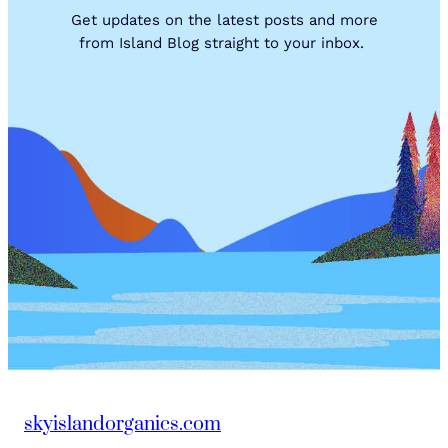
u
l
a
Get updates on the latest posts and more
l
a
n
from Island Blog straight to your inbox.
s
n
P
a
e
T
r
r
k
i
e
m
b
a
n
g
a
n
n
y
a
skyislandorganics.com