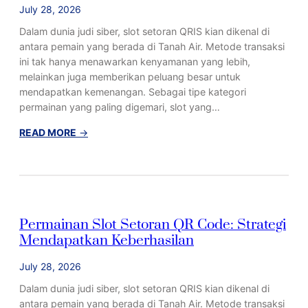
July 28, 2026
n
:
g
S
Dalam dunia judi siber, slot setoran QRIS kian dikenal di
p
t
antara pemain yang berada di Tanah Air. Metode transaksi
a
r
ini tak hanya menawarkan kenyamanan yang lebih,
d
a
melainkan juga memberikan peluang besar untuk
a
t
mendapatkan kemenangan. Sebagai tipe kategori
G
e
permainan yang paling digemari, slot yang…
a
g
m
i
:
READ MORE
→
e
J
S
T
i
l
o
t
o
g
u
t
e
S
D
Permainan Slot Setoran QR Code: Strategi
l
u
e
Mendapatkan Keberhasilan
V
k
p
i
s
o
July 28, 2026
r
e
s
t
s
i
Dalam dunia judi siber, slot setoran QRIS kian dikenal di
u
d
t
antara pemain yang berada di Tanah Air. Metode transaksi