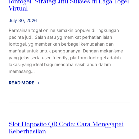
Iontogel: Strategi Jitu Sukses di Laga Togel
o
g
Virtual
g
e
e
l
July 30, 2026
l
:
D
S
Permainan togel online semakin populer di lingkungan
a
t
pecinta judi. Salah satu yg memikat perhatian ialah
l
r
Iontogel, yg memberikan berbagai kemudahan dan
a
a
manfaat untuk untuk penggunanya. Dengan mekanisme
m
t
yang jelas serta user-friendly, platform Iontogel adalah
D
e
lokasi yang ideal bagi mencoba nasib anda dalam
u
g
memasang…
n
i
i
P
:
READ MORE
→
a
a
I
T
s
o
o
t
n
g
i
t
e
M
o
Slot Deposito QR Code: Cara Menggapai
l
e
g
Keberhasilan
n
e
a
l