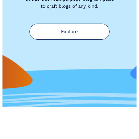
to craft blogs of any kind.
Explore