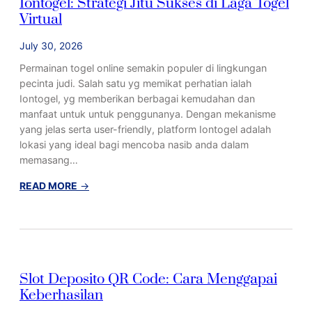
Iontogel: Strategi Jitu Sukses di Laga Togel
o
g
Virtual
g
e
e
l
July 30, 2026
l
:
D
S
Permainan togel online semakin populer di lingkungan
a
t
pecinta judi. Salah satu yg memikat perhatian ialah
l
r
Iontogel, yg memberikan berbagai kemudahan dan
a
a
manfaat untuk untuk penggunanya. Dengan mekanisme
m
t
yang jelas serta user-friendly, platform Iontogel adalah
D
e
lokasi yang ideal bagi mencoba nasib anda dalam
u
g
memasang…
n
i
i
P
:
READ MORE
→
a
a
I
T
s
o
o
t
n
g
i
t
e
M
o
Slot Deposito QR Code: Cara Menggapai
l
e
g
Keberhasilan
n
e
a
l