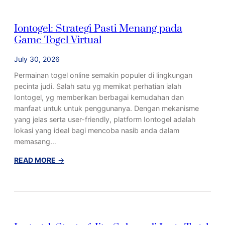
b
e
Iontogel: Strategi Pasti Menang pada
d
Game Togel Virtual
a
h
July 30, 2026
K
e
Permainan togel online semakin populer di lingkungan
u
pecinta judi. Salah satu yg memikat perhatian ialah
n
Iontogel, yg memberikan berbagai kemudahan dan
i
manfaat untuk untuk penggunanya. Dengan mekanisme
k
yang jelas serta user-friendly, platform Iontogel adalah
a
lokasi yang ideal bagi mencoba nasib anda dalam
n
memasang…
B
u
:
READ MORE
→
p
I
a
o
t
n
i
t
t
o