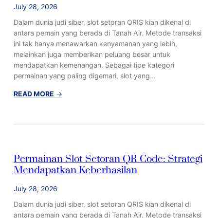
July 28, 2026
n
:
g
S
Dalam dunia judi siber, slot setoran QRIS kian dikenal di
p
t
antara pemain yang berada di Tanah Air. Metode transaksi
a
r
ini tak hanya menawarkan kenyamanan yang lebih,
d
a
melainkan juga memberikan peluang besar untuk
a
t
mendapatkan kemenangan. Sebagai tipe kategori
G
e
permainan yang paling digemari, slot yang…
a
g
m
i
:
READ MORE
→
e
J
S
T
i
l
o
t
o
g
u
t
e
S
D
Permainan Slot Setoran QR Code: Strategi
l
u
e
Mendapatkan Keberhasilan
V
k
p
i
s
o
July 28, 2026
r
e
s
t
s
i
Dalam dunia judi siber, slot setoran QRIS kian dikenal di
u
d
t
antara pemain yang berada di Tanah Air. Metode transaksi