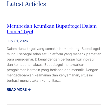
Latest Articles
Membedah Keunikan Bupatitogel Dalam
Dunia Togel
July 31, 2026
Dalam dunia togel yang semakin berkembang, Bupatitogel
muncul sebagai salah satu platform yang menarik perhatian
para penggemar. Dikenal dengan berbagai fitur inovatif
dan kemudahan akses, Bupatitogel menawarkan
pengalaman bermain yang berbeda dan menarik. Dengan
mengedepankan keamanan dan kenyamanan, situs ini
berhasil menciptakan komunitas…
:
READ MORE
→
M
e
m