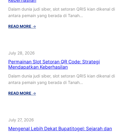
Keberhasilan
Togel
Virtual
Dalam dunia judi siber, slot setoran QRIS kian dikenal di
antara pemain yang berada di Tanah…
:
READ MORE
→
Slot
Deposito
QR
Code:
July 28, 2026
Cara
Permainan Slot Setoran QR Code: Strategi
Menggapai
Mendapatkan Keberhasilan
Keberhasilan
Dalam dunia judi siber, slot setoran QRIS kian dikenal di
antara pemain yang berada di Tanah…
:
READ MORE
→
Permainan
Slot
Setoran
QR
July 27, 2026
Code:
Mengenal Lebih Dekat Bupatitogel: Sejarah dan
Strategi