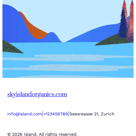
skyislandorganics.com
|
|
info@Island.com
+123456789
Seesreasse 21, Zurich
© 2026 Island. All rights reserved.