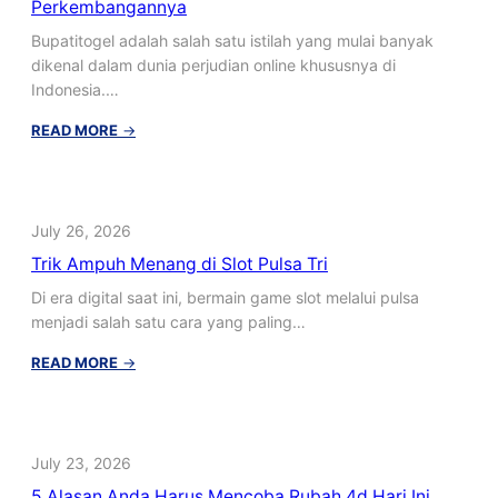
Perkembangannya
Mendapatkan
Keberhasilan
Bupatitogel adalah salah satu istilah yang mulai banyak
dikenal dalam dunia perjudian online khususnya di
Indonesia.…
:
READ MORE
→
Mengenal
Lebih
Dekat
Bupatitogel:
July 26, 2026
Sejarah
Trik Ampuh Menang di Slot Pulsa Tri
dan
Perkembangannya
Di era digital saat ini, bermain game slot melalui pulsa
menjadi salah satu cara yang paling…
:
READ MORE
→
Trik
Ampuh
Menang
di
July 23, 2026
Slot
5 Alasan Anda Harus Mencoba Rubah 4d Hari Ini
Pulsa