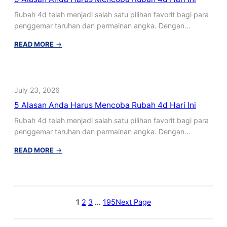
Tri
Rubah 4d telah menjadi salah satu pilihan favorit bagi para
penggemar taruhan dan permainan angka. Dengan…
:
READ MORE
→
5
Alasan
Anda
Harus
July 23, 2026
Mencoba
5 Alasan Anda Harus Mencoba Rubah 4d Hari Ini
Rubah
4d
Rubah 4d telah menjadi salah satu pilihan favorit bagi para
Hari
penggemar taruhan dan permainan angka. Dengan…
Ini
:
READ MORE
→
5
Alasan
Anda
Harus
Mencoba
1
2
3
…
195
Next Page
Rubah
4d