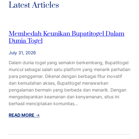
Latest Articles
Membedah Keunikan Bupatitogel Dalam
Dunia Togel
July 31, 2026
Dalam dunia togel yang semakin berkembang, Bupatitogel
muncul sebagai salah satu platform yang menarik perhatian
para penggemar. Dikenal dengan berbagai fitur inovatif
dan kemudahan akses, Bupatitogel menawarkan
pengalaman bermain yang berbeda dan menarik. Dengan
mengedepankan keamanan dan kenyamanan, situs ini
berhasil menciptakan komunitas…
:
READ MORE
→
M
e
m