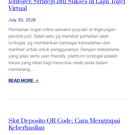
Iontogel: Strategi Jitu Sukses di Laga Togel
o
g
Virtual
g
e
e
l
July 30, 2026
l
:
D
S
Permainan togel online semakin populer di lingkungan
a
t
pecinta judi. Salah satu yg memikat perhatian ialah
l
r
Iontogel, yg memberikan berbagai kemudahan dan
a
a
manfaat untuk untuk penggunanya. Dengan mekanisme
m
t
yang jelas serta user-friendly, platform Iontogel adalah
D
e
lokasi yang ideal bagi mencoba nasib anda dalam
u
g
memasang…
n
i
i
P
:
READ MORE
→
a
a
I
T
s
o
o
t
n
g
i
t
e
M
o
Slot Deposito QR Code: Cara Menggapai
l
e
g
Keberhasilan
n
e
a
l