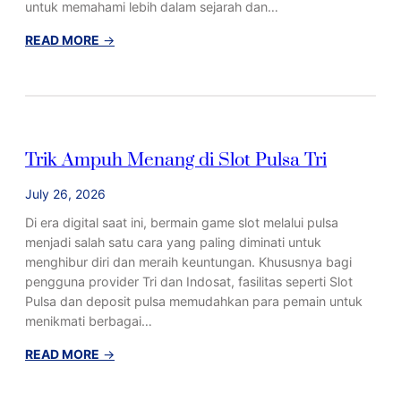
untuk memahami lebih dalam sejarah dan…
K
t
e
o
:
READ MORE
→
b
r
M
e
a
e
r
n
n
h
Q
g
a
R
e
Trik Ampuh Menang di Slot Pulsa Tri
s
C
n
i
o
a
July 26, 2026
l
d
l
a
e
L
Di era digital saat ini, bermain game slot melalui pulsa
n
:
e
menjadi salah satu cara yang paling diminati untuk
S
b
menghibur diri dan meraih keuntungan. Khususnya bagi
t
i
pengguna provider Tri dan Indosat, fasilitas seperti Slot
r
h
Pulsa dan deposit pulsa memudahkan para pemain untuk
a
D
menikmati berbagai…
t
e
:
READ MORE
→
e
k
T
g
a
r
i
t