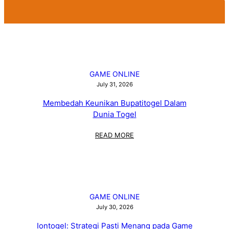
GAME ONLINE
July 31, 2026
Membedah Keunikan Bupatitogel Dalam
Dunia Togel
:
READ MORE
MEMBEDAH
KEUNIKAN
BUPATITOGEL
DALAM
DUNIA
TOGEL
GAME ONLINE
July 30, 2026
Iontogel: Strategi Pasti Menang pada Game