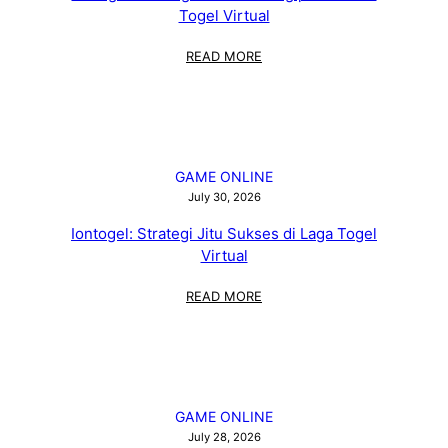
Togel Virtual
:
READ MORE
IONTOGEL:
STRATEGI
PASTI
MENANG
PADA
GAME
GAME ONLINE
TOGEL
July 30, 2026
VIRTUAL
Iontogel: Strategi Jitu Sukses di Laga Togel
Virtual
:
READ MORE
IONTOGEL:
STRATEGI
JITU
SUKSES
DI
LAGA
GAME ONLINE
TOGEL
July 28, 2026