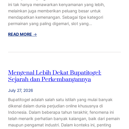
a
i
o
ini tak hanya menawarkan kenyamanan yang lebih,
l
L
Q
melainkan juga memberikan peluang besar untuk
a
R
mendapatkan kemenangan. Sebagai tipe kategori
g
C
permainan yang paling digemari, slot yang…
a
o
T
d
:
READ MORE
→
o
e
P
g
:
e
e
C
r
l
a
m
V
r
a
Mengenal Lebih Dekat Bupatitogel:
i
a
i
Sejarah dan Perkembangannya
r
M
n
t
e
a
July 27, 2026
u
n
n
a
g
S
Bupatitogel adalah salah satu istilah yang mulai banyak
l
g
l
dikenal dalam dunia perjudian online khususnya di
a
o
Indonesia. Dalam beberapa tahun terakhir, fenomena ini
p
t
telah menarik perhatian banyak kalangan, baik dari pemain
a
S
maupun pengamat industri. Dalam konteks ini, penting
i
e