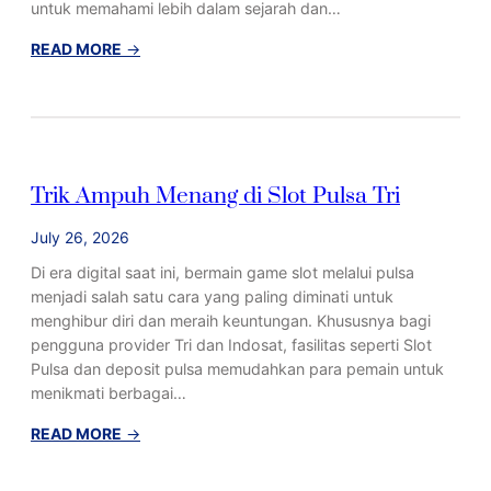
untuk memahami lebih dalam sejarah dan…
K
t
e
o
:
READ MORE
→
b
r
M
e
a
e
r
n
n
h
Q
g
a
R
e
Trik Ampuh Menang di Slot Pulsa Tri
s
C
n
i
o
a
July 26, 2026
l
d
l
a
e
L
Di era digital saat ini, bermain game slot melalui pulsa
n
:
e
menjadi salah satu cara yang paling diminati untuk
S
b
menghibur diri dan meraih keuntungan. Khususnya bagi
t
i
pengguna provider Tri dan Indosat, fasilitas seperti Slot
r
h
Pulsa dan deposit pulsa memudahkan para pemain untuk
a
D
menikmati berbagai…
t
e
:
READ MORE
→
e
k
T
g
a
r
i
t