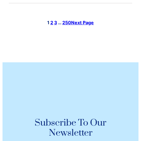
i
M
B
k
e
u
A
n
p
1
2
3
…
250
Next Page
m
d
a
p
a
t
u
p
i
h
a
t
M
t
o
e
k
g
n
a
e
a
n
l
n
K
:
g
e
S
d
b
e
i
e
j
S
r
a
l
h
r
Subscribe To Our
o
a
a
t
s
h
Newsletter
P
i
d