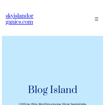
Skip
to
skyislandor
content
ganics.com
Blog Island
Utilize this Multipurpose blog template