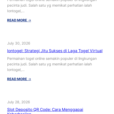
pecinta judi. Salah satu yg memikat perhatian ialah
Iontogel,…
:
READ MORE
→
Iontogel:
Strategi
Pasti
Menang
July 30, 2026
pada
Iontogel: Strategi Jitu Sukses di Laga Togel Virtual
Game
Togel
Permainan togel online semakin populer di lingkungan
Virtual
pecinta judi. Salah satu yg memikat perhatian ialah
Iontogel,…
:
READ MORE
→
Iontogel:
Strategi
Jitu
Sukses
July 28, 2026
di
Slot Deposito QR Code: Cara Menggapai
Laga