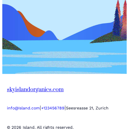
skyislandorganics.com
|
|
info@Island.com
+123456789
Seesreasse 21, Zurich
© 2026 Island. All rights reserved.