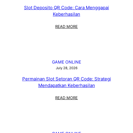
VIRTUAL
Slot Deposito QR Code: Cara Menggapai
Keberhasilan
:
READ MORE
SLOT
DEPOSITO
QR
CODE:
CARA
MENGGAPAI
GAME ONLINE
KEBERHASILAN
July 28, 2026
Permainan Slot Setoran QR Code: Strategi
Mendapatkan Keberhasilan
:
READ MORE
PERMAINAN
SLOT
SETORAN
QR
CODE:
STRATEGI