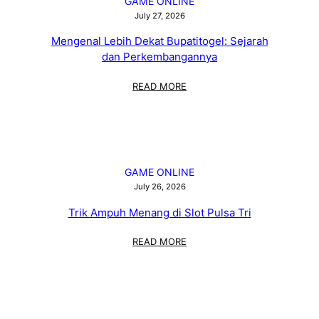
GAME ONLINE
MENDAPATKAN
July 27, 2026
KEBERHASILAN
Mengenal Lebih Dekat Bupatitogel: Sejarah
dan Perkembangannya
:
READ MORE
MENGENAL
LEBIH
DEKAT
BUPATITOGEL:
SEJARAH
DAN
GAME ONLINE
PERKEMBANGANNYA
July 26, 2026
Trik Ampuh Menang di Slot Pulsa Tri
:
READ MORE
TRIK
AMPUH
MENANG
DI
SLOT